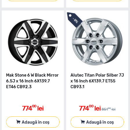
-
9%
Mak Stone 6 W Black Mirror
Alutec Titan Polar Silber 7J
6.5J x 16 Inch 6X139.7
x 16 Inch 6X139.7 ET55
ET46 CB92.3
CB93.1
00
00
774
lei
774
lei
00
851
lei
Adaugă în coș
Adaugă în coș