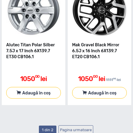
Alutec Titan Polar Silber
Mak Gravel Black Mirror
7.5J x 17 Inch 6X139.7
6.5J x 16 Inch 6X139.7
ET30 CB106.1
ET20 CB106.1
00
00
1050
lei
1050
lei
00
1111
lei
Adaugă în coș
Adaugă în coș
1 din 2
Pagina urmatoare