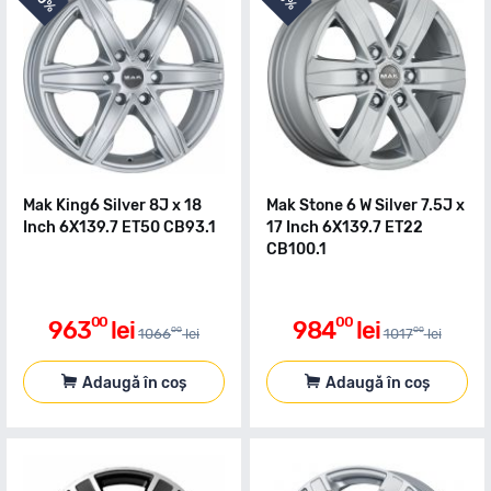
10%
3%
Mak King6 Silver 8J x 18
Mak Stone 6 W Silver 7.5J x
Inch 6X139.7 ET50 CB93.1
17 Inch 6X139.7 ET22
CB100.1
00
00
963
lei
984
lei
00
00
1066
lei
1017
lei
Adaugă în coș
Adaugă în coș