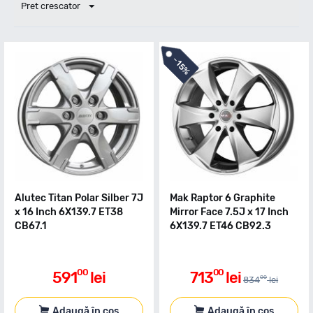
Pret crescator
-
15%
Alutec Titan Polar Silber 7J
Mak Raptor 6 Graphite
x 16 Inch 6X139.7 ET38
Mirror Face 7.5J x 17 Inch
CB67.1
6X139.7 ET46 CB92.3
00
00
591
lei
713
lei
00
834
lei
Adaugă în coș
Adaugă în coș