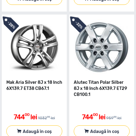
-
-
28%
22%
Mak Aria Silver 8J x 18 Inch
Alutec Titan Polar Silber
6X139.7 ET38 CB67.1
8J x 18 Inch 6X139.7 ET29
CB100.1
00
00
744
lei
744
lei
00
00
1032
lei
959
lei
Adaugă în coș
Adaugă în coș