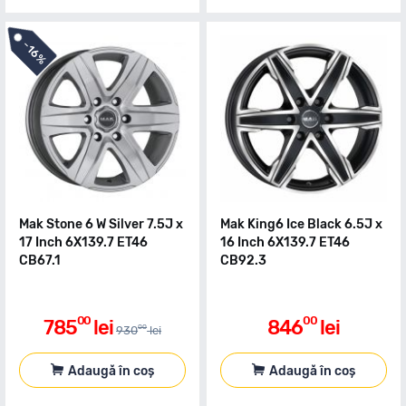
-
16%
Mak Stone 6 W Silver 7.5J x
Mak King6 Ice Black 6.5J x
17 Inch 6X139.7 ET46
16 Inch 6X139.7 ET46
CB67.1
CB92.3
00
00
785
lei
846
lei
00
930
lei
Adaugă în coș
Adaugă în coș