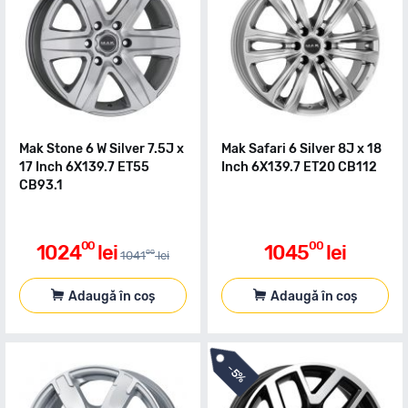
Mak Stone 6 W Silver 7.5J x
Mak Safari 6 Silver 8J x 18
17 Inch 6X139.7 ET55
Inch 6X139.7 ET20 CB112
CB93.1
00
00
1024
lei
1045
lei
00
1041
lei
Adaugă în coș
Adaugă în coș
-
5%