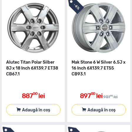
-
4%
Alutec Titan Polar Silber
Mak Stone 6 W Silver 6.5J x
8J x 18 Inch 6X139.7 ET38
16 Inch 6X139.7 ET55
CB67.1
CB93.1
00
00
887
lei
897
lei
00
931
lei
Adaugă în coș
Adaugă în coș