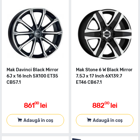
Mak Davinci Black Mirror
Mak Stone 6 W Black Mirror
6J x 16 Inch 5X100 ET35
7.5J x 17 Inch 6X139.7
CB57.1
ET46 CB67.1
00
00
861
lei
882
lei
Adaugă în coș
Adaugă în coș