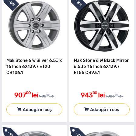
-
-
8%
8%
Mak Stone 6 W Silver 6.5J x
Mak Stone 6 W Black Mirror
16 Inch 6X139.7 ET20
6.5J x 16 Inch 6X139.7
CB106.1
ET55 CB93.1
00
00
907
lei
943
lei
00
00
982
lei
1023
lei
Adaugă în coș
Adaugă în coș
-
-