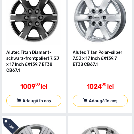
Alutec Titan Diamant-
Alutec Titan Polar-silber
schwarz-frontpoliert 7.5J
7.5J x 17 Inch 6X139.7
x 17 Inch 6X139.7 ET38
ET38 CB67.1
CB67.1
00
00
1009
lei
1024
lei
Adaugă în coș
Adaugă în coș
-
2%