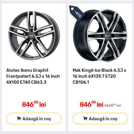
-
41%
Alutec Ikenu Graphit
Mak King6 Ice Black 6.5J x
Frontpoliert 6.5J x 16 Inch
16 Inch 6X139.7 ET20
4X100 ET40 CB63.3
CB106.1
00
00
846
lei
846
lei
00
1438
lei
Adaugă în coș
Adaugă în coș