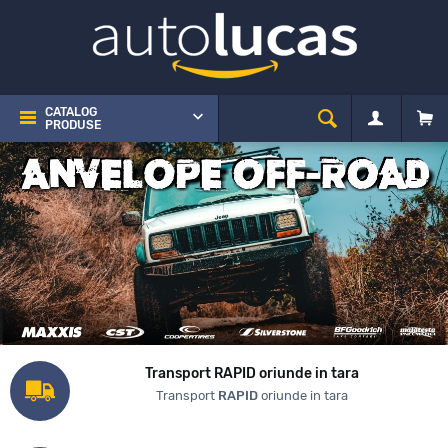
CATALOG
PRODUSE
Transport RAPID oriunde in tara
Transport
RAPID
oriunde in tara