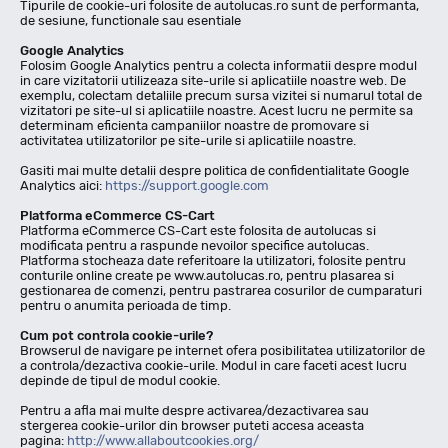
Tipurile de cookie-uri folosite de autolucas.ro sunt de performanta,
de sesiune, functionale sau esentiale
Google Analytics
Folosim Google Analytics pentru a colecta informatii despre modul
in care vizitatorii utilizeaza site-urile si aplicatiile noastre web. De
exemplu, colectam detaliile precum sursa vizitei si numarul total de
vizitatori pe site-ul si aplicatiile noastre. Acest lucru ne permite sa
determinam eficienta campaniilor noastre de promovare si
activitatea utilizatorilor pe site-urile si aplicatiile noastre.
Gasiti mai multe detalii despre politica de confidentialitate Google
Analytics aici:
https://support.google.com
Platforma eCommerce CS-Cart
Platforma eCommerce CS-Cart este folosita de autolucas si
modificata pentru a raspunde nevoilor specifice autolucas.
Platforma stocheaza date referitoare la utilizatori, folosite pentru
conturile online create pe www.autolucas.ro, pentru plasarea si
gestionarea de comenzi, pentru pastrarea cosurilor de cumparaturi
pentru o anumita perioada de timp.
Cum pot controla cookie-urile?
Browserul de navigare pe internet ofera posibilitatea utilizatorilor de
a controla/dezactiva cookie-urile. Modul in care faceti acest lucru
depinde de tipul de modul cookie.
Pentru a afla mai multe despre activarea/dezactivarea sau
stergerea cookie-urilor din browser puteti accesa aceasta
pagina:
http://www.allaboutcookies.org/