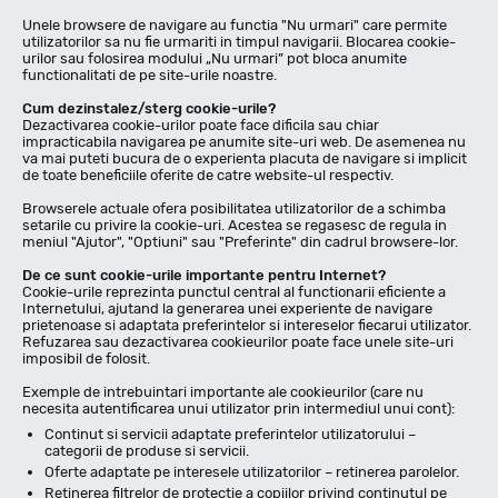
Unele browsere de navigare au functia "Nu urmari" care permite
utilizatorilor sa nu fie urmariti in timpul navigarii. Blocarea cookie-
urilor sau folosirea modului „Nu urmari” pot bloca anumite
functionalitati de pe site-urile noastre.
Cum dezinstalez/sterg cookie-urile?
Dezactivarea cookie-urilor poate face dificila sau chiar
impracticabila navigarea pe anumite site-uri web. De asemenea nu
va mai puteti bucura de o experienta placuta de navigare si implicit
de toate beneficiile oferite de catre website-ul respectiv.
Browserele actuale ofera posibilitatea utilizatorilor de a schimba
setarile cu privire la cookie-uri. Acestea se regasesc de regula in
meniul "Ajutor", "Optiuni" sau "Preferinte" din cadrul browsere-lor.
De ce sunt cookie-urile importante pentru Internet?
Cookie-urile reprezinta punctul central al functionarii eficiente a
Internetului, ajutand la generarea unei experiente de navigare
prietenoase si adaptata preferintelor si intereselor fiecarui utilizator.
Refuzarea sau dezactivarea cookieurilor poate face unele site-uri
imposibil de folosit.
Exemple de intrebuintari importante ale cookieurilor (care nu
necesita autentificarea unui utilizator prin intermediul unui cont):
Continut si servicii adaptate preferintelor utilizatorului –
categorii de produse si servicii.
Oferte adaptate pe interesele utilizatorilor – retinerea parolelor.
Retinerea filtrelor de protectie a copiilor privind continutul pe