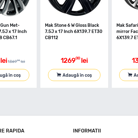
6 Gun Met-
Mak Stone 6 W Gloss Black
Mak Safar
7.5J x 17 Inch
7.5J x 17 Inch 6X139.7 ET30
mirror Fac
8 CB67.1
CB112
6X139.7 E
00
lei
1269
lei
1
00
1369
lei
ugă în coș
Adaugă în coș
A
RE RAPIDA
INFORMATII