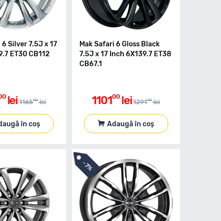
 6 Silver 7.5J x 17
Mak Safari 6 Gloss Black
9.7 ET30 CB112
7.5J x 17 Inch 6X139.7 ET38
CB67.1
00
00
lei
1101
lei
00
00
1165
lei
1291
lei
daugă în coș
Adaugă în coș
-
7%