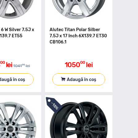
6 W Silver 7.5J x
Alutec Titan Polar Silber
X139.7 ET55
7.5J x 17 Inch 6X139.7 ET30
CB106.1
00
00
lei
1050
lei
00
1041
lei
daugă în coș
Adaugă în coș
-
15%