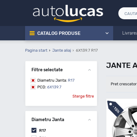
CATALOG PRODUSE
Livrare
Pagina start
Jante aliaj
6X139.7 R17
JANTE A
Filtre selectate
Diametru Janta:
R17
Pret crescator
PCD:
6X139.7
Sterge filtre
-
15%
Diametru Janta
R17