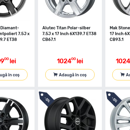
n Diamant-
Alutec Titan Polar-silber
Mak Stone 
tpoliert 7.5J x
7.5J x 17 Inch 6X139.7 ET38
17 Inch 6
39.7 ET38
CB67.1
CB93.1
00
00
09
lei
1024
lei
1024
ugă în coș
Adaugă în coș
A
-
-
5%
5%