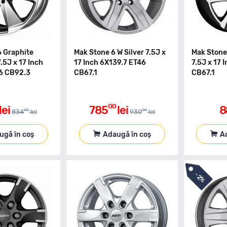
6 Graphite
Mak Stone 6 W Silver 7.5J x
Mak Stone 
7.5J x 17 Inch
17 Inch 6X139.7 ET46
7.5J x 17 
6 CB92.3
CB67.1
CB67.1
00
lei
785
lei
8
00
00
834
lei
930
lei
ugă în coș
Adaugă în coș
A
-
2%