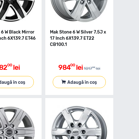
6 W Black Mirror
Mak Stone 6 W Silver 7.5J x
Inch 6X139.7 ET46
17 Inch 6X139.7 ET22
CB100.1
00
00
82
lei
984
lei
00
1017
lei
daugă în coș
Adaugă în coș