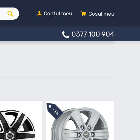
Contul meu
Cosul meu
0377 100 904
-
3%