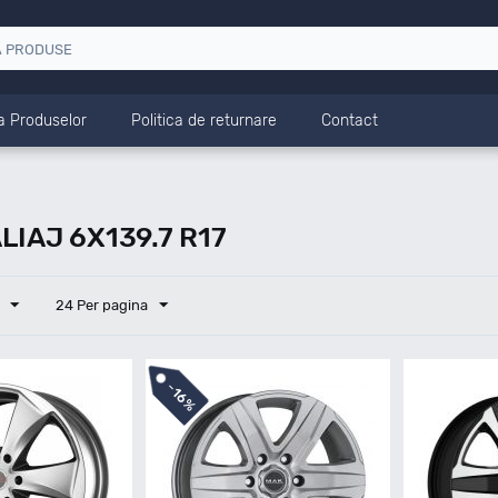
a Produselor
Politica de returnare
Contact
LIAJ 6X139.7 R17
24 Per pagina
-
16%