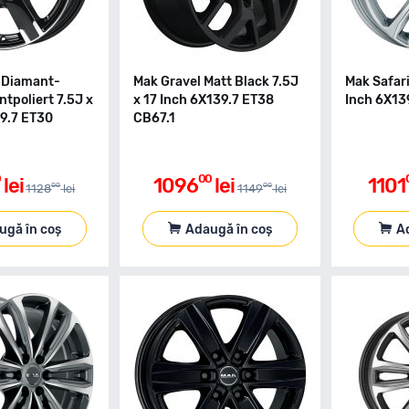
n Diamant-
Mak Gravel Matt Black 7.5J
Mak Safari
tpoliert 7.5J x
x 17 Inch 6X139.7 ET38
Inch 6X13
39.7 ET30
CB67.1
0
00
lei
1096
lei
1101
00
00
1128
lei
1149
lei
ugă în coș
Adaugă în coș
A