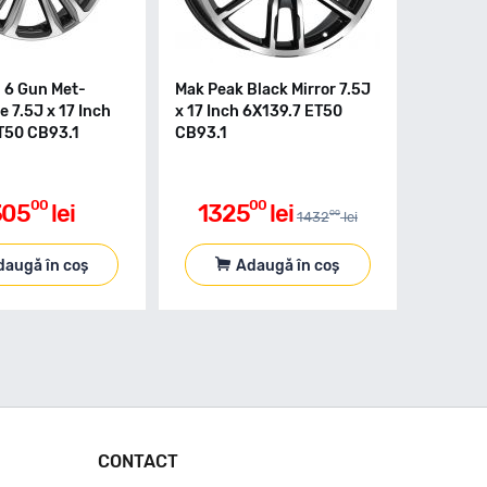
i 6 Gun Met-
Mak Peak Black Mirror 7.5J
e 7.5J x 17 Inch
x 17 Inch 6X139.7 ET50
T50 CB93.1
CB93.1
00
00
305
lei
1325
lei
00
1432
lei
daugă în coș
Adaugă în coș
CONTACT