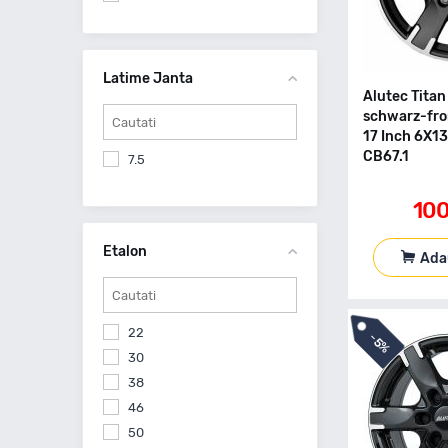
5X114.3
5X115
5X118
Latime Janta
5X120
Alutec Tita
schwarz-fron
5X127
17 Inch 6X1
5X160
CB67.1
7.5
6X114.3
6X130
10
Etalon
Ada
22
-
5%
30
38
46
50