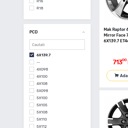
R16
R18
Mak Raptor 
PCD
Mirror Face 
6X139.7 ET4
6X139.7
00
713
--
4X098
Ada
4X100
4X108
5X098
5X100
5X105
5X108
5X110
5X112