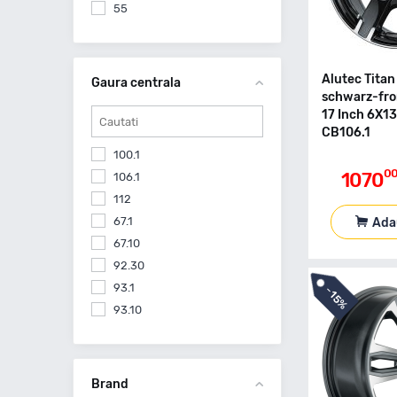
55
Alutec Tita
Gaura centrala
schwarz-fron
17 Inch 6X1
CB106.1
100.1
0
1070
106.1
112
67.1
Ada
67.10
92.30
93.1
-
15%
93.10
Brand