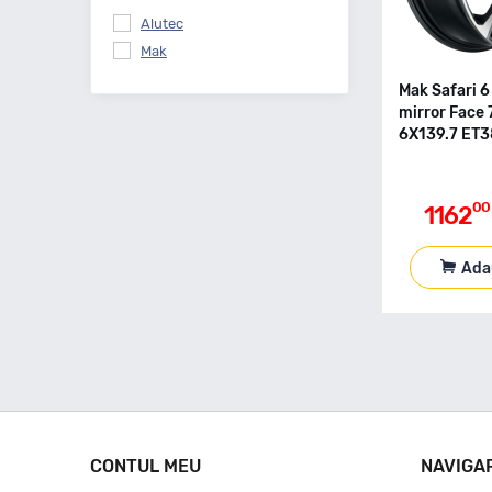
Alutec
Mak
Mak Safari 
mirror Face 
6X139.7 ET3
00
1162
Ada
CONTUL MEU
NAVIGA