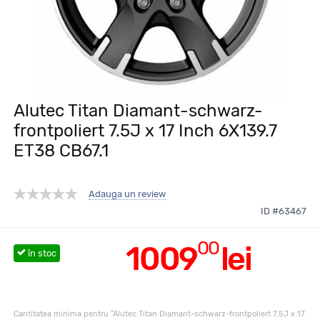
Alutec Titan Diamant-schwarz-
frontpoliert 7.5J x 17 Inch 6X139.7
ET38 CB67.1
Adauga un review
ID #63467
00
1009
lei
în stoc
Cantitatea minima pentru "Alutec Titan Diamant-schwarz-frontpoliert 7.5J x 17