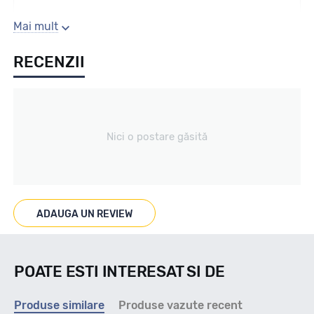
Gaura centrala
Mai mult
RECENZII
67.1
Producator
Nici o postare găsită
Alutec
Se poate cumpara doar la set de 4 buc! Kit montaj GRATUIT
in caz ca este nevoie!
ADAUGA UN REVIEW
POATE ESTI INTERESAT SI DE
Produse similare
Produse vazute recent