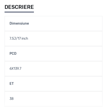
DESCRIERE
Dimensiune
7.5J/17 inch
PCD
6X139.7
ET
38