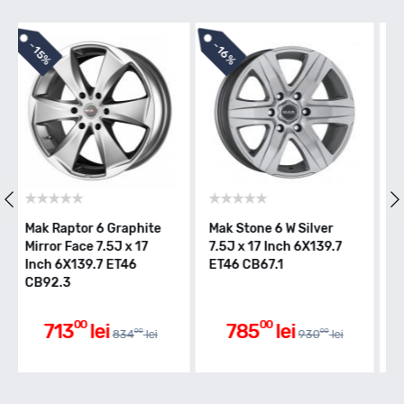
-
-
16%
3%
ak Stone 6 W Silver
Mak Stone 6 W Black
Mak St
.5J x 17 Inch 6X139.7
Mirror 7.5J x 17 Inch
7.5J x 
T46 CB67.1
6X139.7 ET46 CB67.1
ET22 C
00
00
785
lei
882
lei
98
00
930
lei