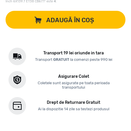
Inch 6X139.7 ET38 CB67.1" este
4
.
ADAUGĂ ÎN COȘ
Transport 19 lei oriunde in tara
Transport
GRATUIT
la comenzi peste 990 lei
Asigurare Colet
Coletele sunt asigurate pe toata perioada
transportului
Drept de Returnare Gratuit
Ai la dispozitie 14 zile sa testezi produsul