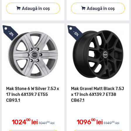
Adaugă în coș
Adaugă în coș
-
-
2%
5%
Mak Stone 6 W Silver 7.5J x
Mak Gravel Matt Black 7.5J
17 Inch 6X139.7 ET55
x 17 Inch 6X139.7 ET38
CB93.1
CB67.1
00
00
1024
lei
1096
lei
00
00
1041
lei
1149
lei