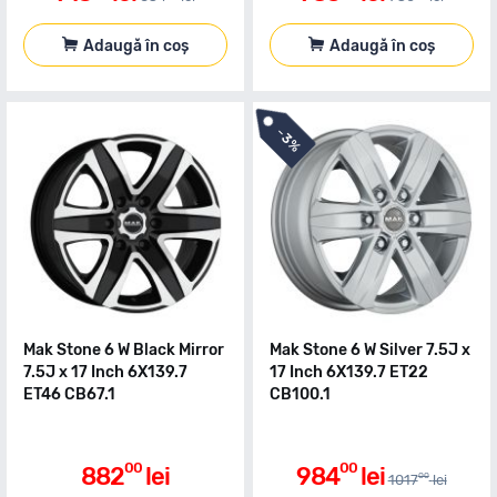
Adaugă în coș
Adaugă în coș
-
3%
Mak Stone 6 W Black Mirror
Mak Stone 6 W Silver 7.5J x
7.5J x 17 Inch 6X139.7
17 Inch 6X139.7 ET22
ET46 CB67.1
CB100.1
00
00
882
lei
984
lei
00
1017
lei