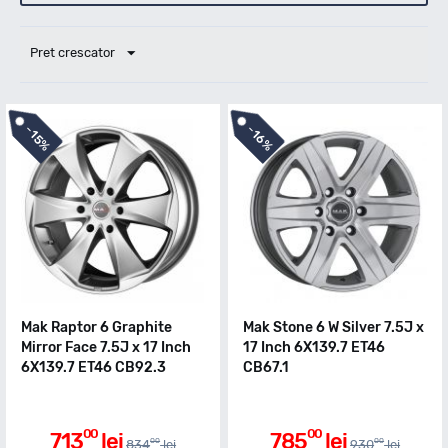
Pret crescator
-
-
16%
15%
Mak Raptor 6 Graphite
Mak Stone 6 W Silver 7.5J x
Mirror Face 7.5J x 17 Inch
17 Inch 6X139.7 ET46
6X139.7 ET46 CB92.3
CB67.1
00
00
713
lei
785
lei
00
00
834
lei
930
lei