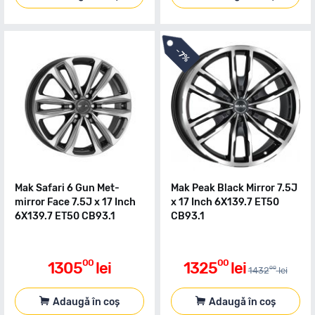
-
7%
Mak Safari 6 Gun Met-
Mak Peak Black Mirror 7.5J
mirror Face 7.5J x 17 Inch
x 17 Inch 6X139.7 ET50
6X139.7 ET50 CB93.1
CB93.1
00
00
1305
lei
1325
lei
00
1432
lei
Adaugă în coș
Adaugă în coș