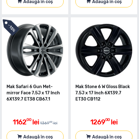
Adaugă în coș
Adaugă în coș
-
15%
Mak Safari 6 Gun Met-
Mak Stone 6 W Gloss Black
mirror Face 7.5J x 17 Inch
7.5J x 17 Inch 6X139.7
6X139.7 ET38 CB67.1
ET30 CB112
00
00
1162
lei
1269
lei
00
1369
lei
Adaugă în coș
Adaugă în coș