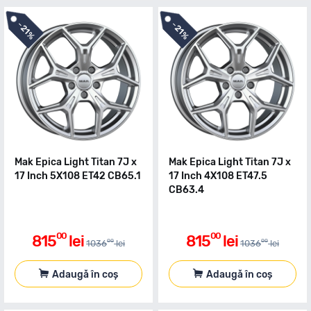
-
-
21%
21%
Mak Epica Light Titan 7J x
Mak Epica Light Titan 7J x
17 Inch 5X108 ET42 CB65.1
17 Inch 4X108 ET47.5
CB63.4
00
00
815
lei
815
lei
00
00
1036
lei
1036
lei
Adaugă în coș
Adaugă în coș