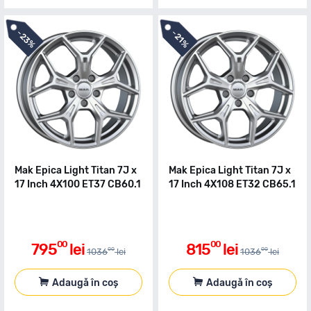
-
-
23%
21%
Mak Epica Light Titan 7J x
Mak Epica Light Titan 7J x
17 Inch 4X100 ET37 CB60.1
17 Inch 4X108 ET32 CB65.1
00
00
795
lei
815
lei
00
00
1036
lei
1036
lei
Adaugă în coș
Adaugă în coș