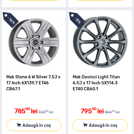
-
-
16%
8%
Mak Stone 6 W Silver 7.5J x
Mak Davinci Light Titan
17 Inch 6X139.7 ET46
6.5J x 17 Inch 5X114.3
CB67.1
ET40 CB60.1
00
00
785
lei
795
lei
00
00
930
lei
866
lei
Adaugă în coș
Adaugă în coș