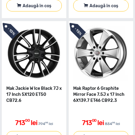
Adaugă în coș
Adaugă în coș
-
-
10%
15%
Mak Jackie W Ice Black 7J x
Mak Raptor 6 Graphite
17 Inch 5X120 ET50
Mirror Face 7.5J x 17 Inch
CB72.6
6X139.7 ET46 CB92.3
00
00
713
lei
713
lei
00
00
794
lei
834
lei