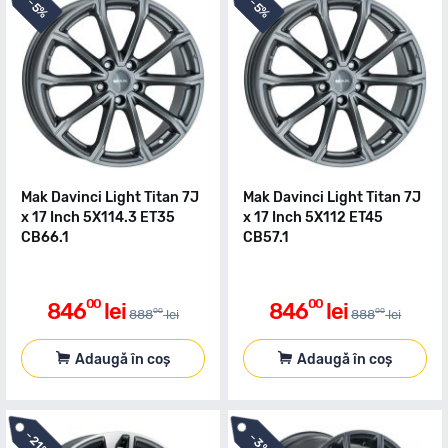
-
-
5%
5%
Mak Davinci Light Titan 7J
Mak Davinci Light Titan 7J
x 17 Inch 5X114.3 ET35
x 17 Inch 5X112 ET45
CB66.1
CB57.1
00
00
846
lei
846
lei
00
00
888
lei
888
lei
Adaugă în coș
Adaugă în coș
-
-
21%
3%