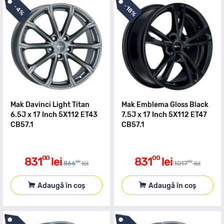
-
-
18%
4%
Mak Davinci Light Titan
Mak Emblema Gloss Black
6.5J x 17 Inch 5X112 ET43
7.5J x 17 Inch 5X112 ET47
CB57.1
CB57.1
00
00
831
lei
831
lei
00
00
866
lei
1017
lei
Adaugă în coș
Adaugă în coș