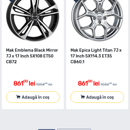
Mak Emblema Black Mirror
Mak Epica Light Titan 7J x
7J x 17 Inch 5X108 ET50
17 Inch 5X114.3 ET35
CB72
CB60.1
00
00
861
lei
861
lei
00
00
1004
lei
1036
lei
Adaugă în coș
Adaugă în coș