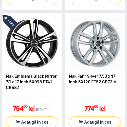
-
25%
Mak Emblema Black Mirror
Mak Fahr Silver 7.5J x 17
7J x 17 Inch 5X098 ET41
Inch 5X120 ET52 CB72.6
CB58.1
00
00
754
lei
774
lei
00
1004
lei
Adaugă în coș
Adaugă în coș