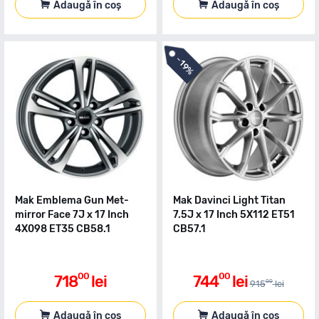
Adaugă în coș
Adaugă în coș
-
19%
Mak Emblema Gun Met-
Mak Davinci Light Titan
mirror Face 7J x 17 Inch
7.5J x 17 Inch 5X112 ET51
4X098 ET35 CB58.1
CB57.1
00
00
718
lei
744
lei
00
915
lei
Adaugă în coș
Adaugă în coș