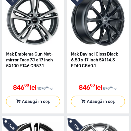
Mak Emblema Gun Met-
Mak Davinci Gloss Black
mirror Face 7J x 17 Inch
6.5J x 17 Inch 5X114.3
5X100 ET46 CB57.1
ET40 CB60.1
00
00
846
lei
846
lei
00
00
1070
lei
870
lei
Adaugă în coș
Adaugă în coș
-
-
14%
17%