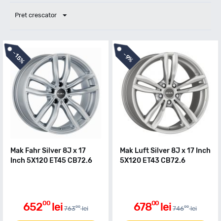
Pret crescator
-
-
15%
9%
Mak Fahr Silver 8J x 17
Mak Luft Silver 8J x 17 Inch
Inch 5X120 ET45 CB72.6
5X120 ET43 CB72.6
00
00
652
lei
678
lei
00
00
763
lei
746
lei