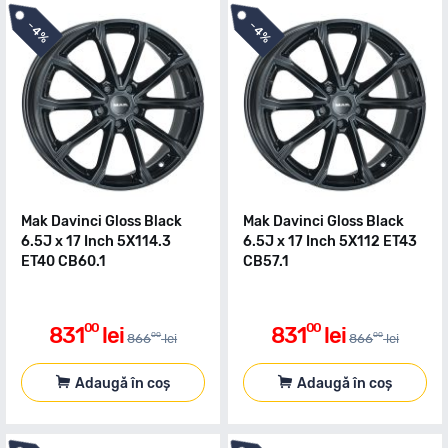
-
-
4%
4%
Mak Davinci Gloss Black
Mak Davinci Gloss Black
6.5J x 17 Inch 5X114.3
6.5J x 17 Inch 5X112 ET43
ET40 CB60.1
CB57.1
00
00
831
lei
831
lei
00
00
866
lei
866
lei
Adaugă în coș
Adaugă în coș