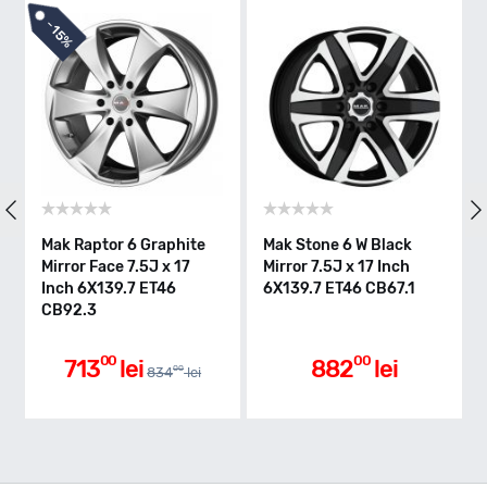
-
3%
hite
Mak Stone 6 W Black
Mak Stone 6 W Silver
17
Mirror 7.5J x 17 Inch
7.5J x 17 Inch 6X139.7
6X139.7 ET46 CB67.1
ET22 CB100.1
00
00
882
lei
984
lei
0
00
lei
1017
lei