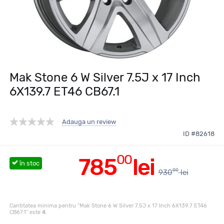
Mak Stone 6 W Silver 7.5J x 17 Inch
6X139.7 ET46 CB67.1
Adauga un review
ID #82618
00
785
lei
în stoc
00
930
lei
Cantitatea minima pentru "Mak Stone 6 W Silver 7.5J x 17 Inch 6X139.7 ET46
CB67.1" este
4
.