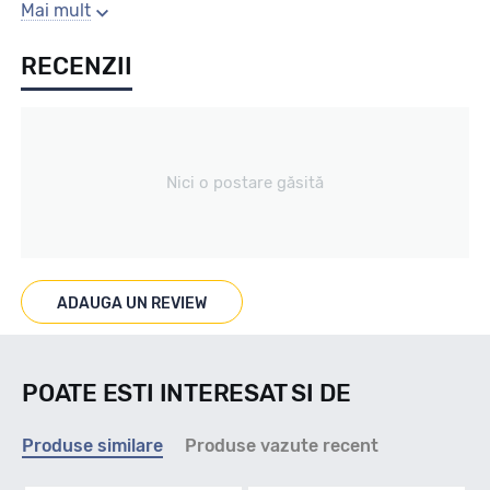
Gaura centrala
Mai mult
RECENZII
67.1
Producator
Nici o postare găsită
Mak
Se poate cumpara doar la set de 4 buc! Kit montaj GRATUIT
in caz ca este nevoie!
ADAUGA UN REVIEW
POATE ESTI INTERESAT SI DE
Produse similare
Produse vazute recent