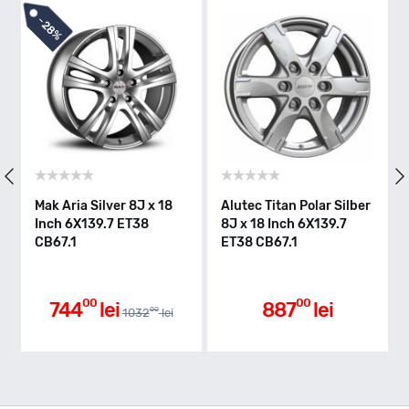
-
28%
Mak Aria Silver 8J x 18
Alutec Titan Polar Silber
Inch 6X139.7 ET38
8J x 18 Inch 6X139.7
CB67.1
ET38 CB67.1
00
00
744
lei
887
lei
00
1032
lei