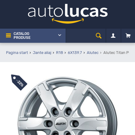
CATALOG
PRODUSE
Pagina start
Jante aliaj
R18
6X139.7
Alutec
Alutec Titan Pola
-
22%