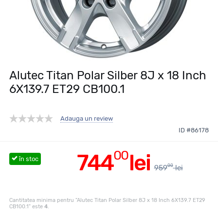
Alutec Titan Polar Silber 8J x 18 Inch
6X139.7 ET29 CB100.1
Adauga un review
ID #86178
00
744
lei
în stoc
00
959
lei
Cantitatea minima pentru "Alutec Titan Polar Silber 8J x 18 Inch 6X139.7 ET29
CB100.1" este
4
.