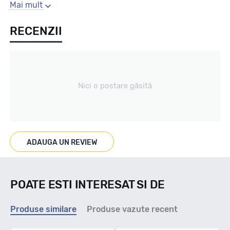
Gaura centrala
Mai mult
RECENZII
100.1
Producator
Nici o postare găsită
Alutec
Se poate cumpara doar la set de 4 buc! Kit montaj GRATUIT
in caz ca este nevoie!
ADAUGA UN REVIEW
POATE ESTI INTERESAT SI DE
Produse similare
Produse vazute recent