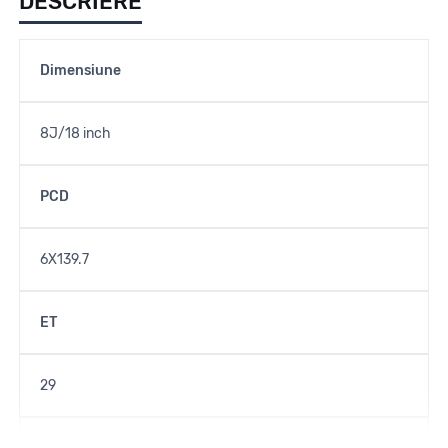
DESCRIERE
Dimensiune
8J/18 inch
PCD
6X139.7
ET
29