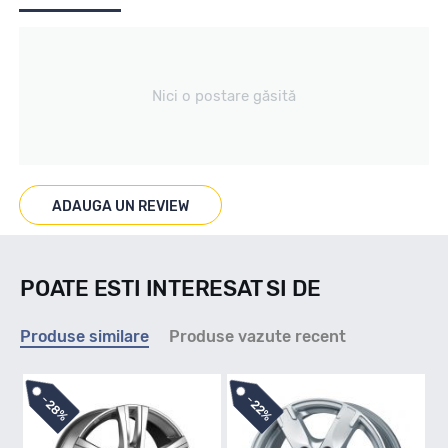
Producator
Nici o postare găsită
Mak
Se poate cumpara doar la set de 4 buc! Kit montaj GRATUIT
in caz ca este nevoie!
ADAUGA UN REVIEW
POATE ESTI INTERESAT SI DE
Produse similare
Produse vazute recent
-
-
28%
22%