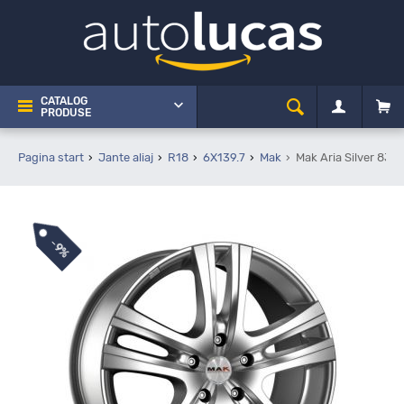
CATALOG
PRODUSE
Pagina start
Jante aliaj
R18
6X139.7
Mak
Mak Aria Silver 8J 
-
9%