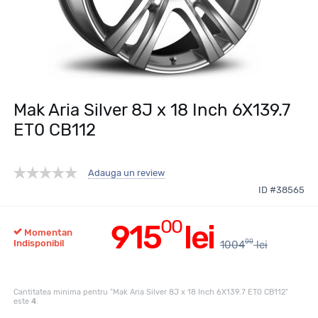
Mak Aria Silver 8J x 18 Inch 6X139.7
ET0 CB112
Adauga un review
ID #38565
00
915
lei
Momentan
00
Indisponibil
1004
lei
Cantitatea minima pentru "Mak Aria Silver 8J x 18 Inch 6X139.7 ET0 CB112"
este
4
.