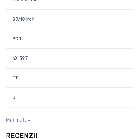
8J/18 inch
PCD
6X139.7
ET
0
Gaura centrala
Mai mult
RECENZII
112