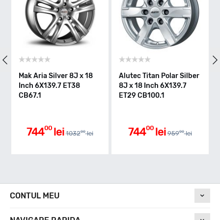
Mak Aria Silver 8J x 18
Alutec Titan Polar Silber
Inch 6X139.7 ET38
8J x 18 Inch 6X139.7
CB67.1
ET29 CB100.1
00
00
744
lei
744
lei
00
00
1032
lei
959
lei
CONTUL MEU