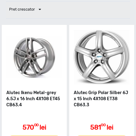
Pret crescator
Alutec Ikenu Metal-grey
Alutec Grip Polar Silber 6J
6.5J x 16 Inch 4X108 ET45
x 15 Inch 4X108 ET38
CB63.4
CB63.3
00
00
570
lei
581
lei