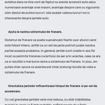
estetica daca se tine cont de faptul ca aceste accesorii auto aduc
numeroase avantaje unei masini, avantaje despre care cu siguranta
stim destul de putine lucruri. Iata asadar cateva lucruri noi si
interesante despre jantele auto.
Ajuta la racirea sistemului de franare.
Sistemul de franare se poate supraincalzi foarte usor atunci cand
este folosit intens, astfel ca un set de jante potrivit poate rezolva
partial aceasta problema. In general, jentile sunt create in asa fel
incat sa perimita trecerea curentului de aer prin acestea, ceea ce are
ca si rezultat o mai buna racire a sistemului de franare. In plus, am
putea chiar spune ca acestea pot chiar prelungi durata de viata a
sistemului de franare.
Greutatea jantelor influenteaza timpul de franare si pe cel de
accelerare.
Cu cat greutatea jantelor este mai redusa, cu atat stabilitatea
masinii in viraje va fi imbunatatita, nefiind nevoie de o forta