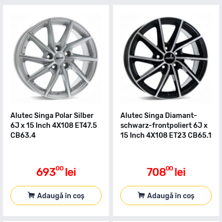
Alutec Singa Polar Silber
Alutec Singa Diamant-
6J x 15 Inch 4X108 ET47.5
schwarz-frontpoliert 6J x
CB63.4
15 Inch 4X108 ET23 CB65.1
00
00
693
lei
708
lei
Adaugă în coș
Adaugă în coș