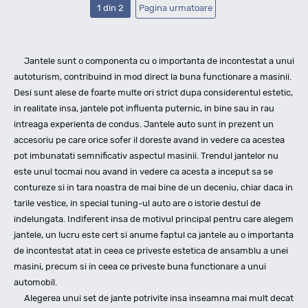
1 din 2
Pagina urmatoare
Jantele sunt o componenta cu o importanta de incontestat a unui
autoturism, contribuind in mod direct la buna functionare a masinii.
Desi sunt alese de foarte multe ori strict dupa considerentul estetic,
in realitate insa, jantele pot influenta puternic, in bine sau in rau
intreaga experienta de condus. Jantele auto sunt in prezent un
accesoriu pe care orice sofer il doreste avand in vedere ca acestea
pot imbunatati semnificativ aspectul masinii. Trendul jantelor nu
este unul tocmai nou avand in vedere ca acesta a inceput sa se
contureze si in tara noastra de mai bine de un deceniu, chiar daca in
tarile vestice, in special tuning-ul auto are o istorie destul de
indelungata. Indiferent insa de motivul principal pentru care alegem
jantele, un lucru este cert si anume faptul ca jantele au o importanta
de incontestat atat in ceea ce priveste estetica de ansamblu a unei
masini, precum si in ceea ce priveste buna functionare a unui
automobil.
Alegerea unui set de jante potrivite insa inseamna mai mult decat