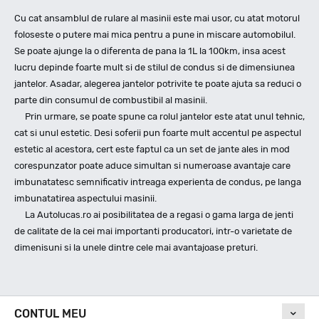
Cu cat ansamblul de rulare al masinii este mai usor, cu atat motorul
foloseste o putere mai mica pentru a pune in miscare automobilul.
Se poate ajunge la o diferenta de pana la 1L la 100km, insa acest
lucru depinde foarte mult si de stilul de condus si de dimensiunea
jantelor. Asadar, alegerea jantelor potrivite te poate ajuta sa reduci o
parte din consumul de combustibil al masinii.
Prin urmare, se poate spune ca rolul jantelor este atat unul tehnic,
cat si unul estetic. Desi soferii pun foarte mult accentul pe aspectul
estetic al acestora, cert este faptul ca un set de jante ales in mod
corespunzator poate aduce simultan si numeroase avantaje care
imbunatatesc semnificativ intreaga experienta de condus, pe langa
imbunatatirea aspectului masinii.
La Autolucas.ro ai posibilitatea de a regasi o gama larga de jenti
de calitate de la cei mai importanti producatori, intr-o varietate de
dimenisuni si la unele dintre cele mai avantajoase preturi.
CONTUL MEU