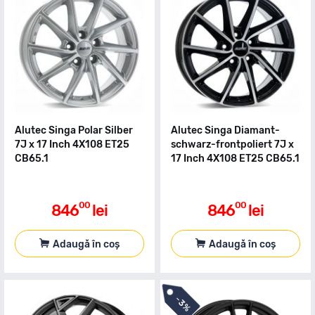
Alutec Singa Polar Silber
Alutec Singa Diamant-
7J x 17 Inch 4X108 ET25
schwarz-frontpoliert 7J x
CB65.1
17 Inch 4X108 ET25 CB65.1
00
00
846
lei
846
lei
Adaugă în coș
Adaugă în coș
-
3%