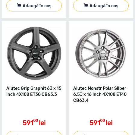
Adaugă în coș
Adaugă în coș
Alutec Grip Graphit 6J x 15
Alutec Monstr Polar Silber
Inch 4X108 ET38 CB63.3
6.5J x 16 Inch 4X108 ET40
CB63.4
00
00
591
lei
591
lei