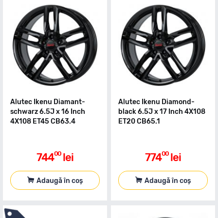
Alutec Ikenu Diamant-
Alutec Ikenu Diamond-
schwarz 6.5J x 16 Inch
black 6.5J x 17 Inch 4X108
4X108 ET45 CB63.4
ET20 CB65.1
00
00
744
lei
774
lei
Adaugă în coș
Adaugă în coș