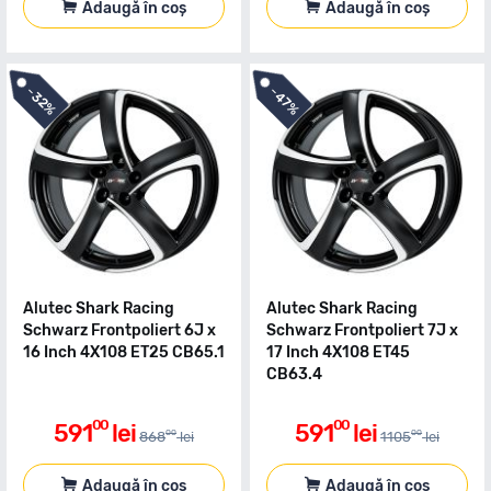
Adaugă în coș
Adaugă în coș
-
-
32%
47%
Alutec Shark Racing
Alutec Shark Racing
Schwarz Frontpoliert 6J x
Schwarz Frontpoliert 7J x
16 Inch 4X108 ET25 CB65.1
17 Inch 4X108 ET45
CB63.4
00
00
591
lei
591
lei
00
00
868
lei
1105
lei
Adaugă în coș
Adaugă în coș