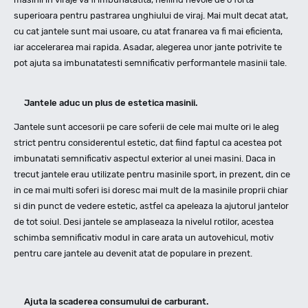
superioara pentru pastrarea unghiului de viraj. Mai mult decat atat,
cu cat jantele sunt mai usoare, cu atat franarea va fi mai eficienta,
iar accelerarea mai rapida. Asadar, alegerea unor jante potrivite te
pot ajuta sa imbunatatesti semnificativ performantele masinii tale.
Jantele aduc un plus de estetica masinii.
Jantele sunt accesorii pe care soferii de cele mai multe ori le aleg
strict pentru considerentul estetic, dat fiind faptul ca acestea pot
imbunatati semnificativ aspectul exterior al unei masini. Daca in
trecut jantele erau utilizate pentru masinile sport, in prezent, din ce
in ce mai multi soferi isi doresc mai mult de la masinile proprii chiar
si din punct de vedere estetic, astfel ca apeleaza la ajutorul jantelor
de tot soiul. Desi jantele se amplaseaza la nivelul rotilor, acestea
schimba semnificativ modul in care arata un autovehicul, motiv
pentru care jantele au devenit atat de populare in prezent.
Ajuta la scaderea consumului de carburant.