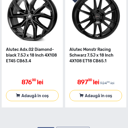
Alutec Adx.02 Diamond-
Alutec Monstr Racing
black 7.5J x 18 Inch 4X108
Schwarz 7.5J x 18 Inch
ET45 CB63.4
4X108 ET18 CB65.1
00
00
876
lei
897
lei
00
924
lei
Adaugă în coș
Adaugă în coș