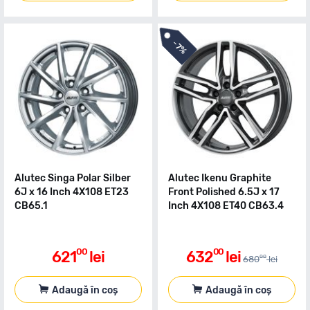
-
7%
Alutec Singa Polar Silber
Alutec Ikenu Graphite
6J x 16 Inch 4X108 ET23
Front Polished 6.5J x 17
CB65.1
Inch 4X108 ET40 CB63.4
00
00
621
lei
632
lei
00
680
lei
Adaugă în coș
Adaugă în coș