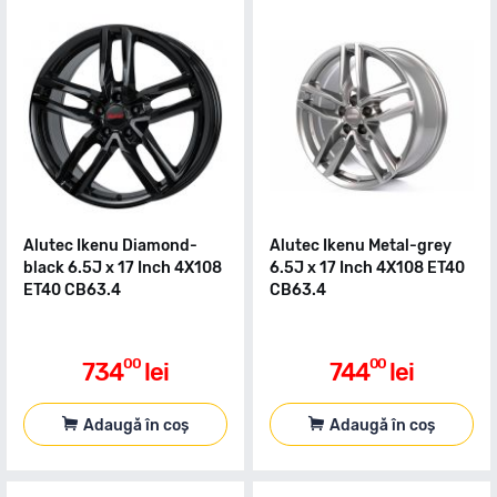
Alutec Ikenu Diamond-
Alutec Ikenu Metal-grey
black 6.5J x 17 Inch 4X108
6.5J x 17 Inch 4X108 ET40
ET40 CB63.4
CB63.4
00
00
734
lei
744
lei
Adaugă în coș
Adaugă în coș