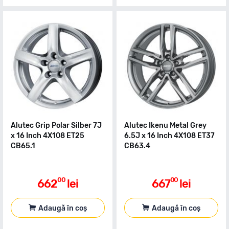
Alutec Grip Polar Silber 7J
Alutec Ikenu Metal Grey
x 16 Inch 4X108 ET25
6.5J x 16 Inch 4X108 ET37
CB65.1
CB63.4
00
00
662
lei
667
lei
Adaugă în coș
Adaugă în coș