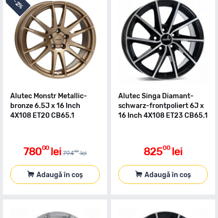
-
2%
Alutec Monstr Metallic-
Alutec Singa Diamant-
bronze 6.5J x 16 Inch
schwarz-frontpoliert 6J x
4X108 ET20 CB65.1
16 Inch 4X108 ET23 CB65.1
00
00
780
lei
825
lei
00
794
lei
Adaugă în coș
Adaugă în coș