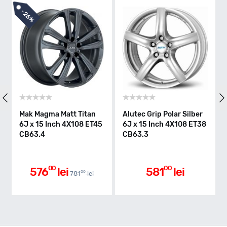
-
26%
Mak Magma Matt Titan
Alutec Grip Polar Silber
Alu
6J x 15 Inch 4X108 ET45
6J x 15 Inch 4X108 ET38
15
CB63.4
CB63.3
CB
00
00
576
lei
581
lei
00
781
lei