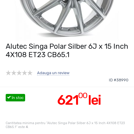
Alutec Singa Polar Silber 6J x 15 Inch
4X108 ET23 CB65.1
Adauga un review
ID #38990
00
621
lei
în stoc
Cantitatea minima pentru "Alutec Singa Polar Silber 6J x 15 Inch 4X108 ET23
CB65.1" este
4
.