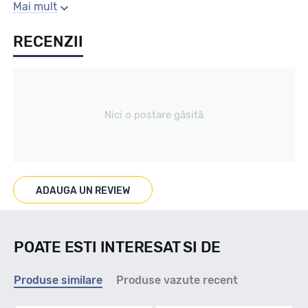
Gaura centrala
Mai mult
RECENZII
65.1
Producator
Nici o postare găsită
Alutec
Se poate cumpara doar la set de 4 buc! Kit montaj GRATUIT
in caz ca este nevoie!
ADAUGA UN REVIEW
POATE ESTI INTERESAT SI DE
Produse similare
Produse vazute recent