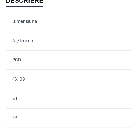
DESCRIERE
Dimensiune
6J/15 inch
PCD
4X108
ET
23