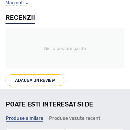
Gaura centrala
Mai mult
RECENZII
63.4
Producator
Nici o postare găsită
Alutec
Se poate cumpara doar la set de 4 buc! Kit montaj GRATUIT
in caz ca este nevoie!
ADAUGA UN REVIEW
POATE ESTI INTERESAT SI DE
Produse similare
Produse vazute recent