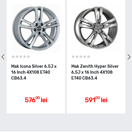
Mak Icona Silver 6.5J x
Mak Zenith Hyper Silver
A
16 Inch 4X108 ET40
6.5J x 16 Inch 4X108
S
CB63.4
ET40 CB63.4
4
00
00
576
lei
591
lei