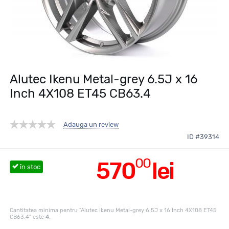
Alutec Ikenu Metal-grey 6.5J x 16
Inch 4X108 ET45 CB63.4
Adauga un review
ID #39314
00
570
lei
în stoc
Cantitatea minima pentru "Alutec Ikenu Metal-grey 6.5J x 16 Inch 4X108 ET45
CB63.4" este
4
.