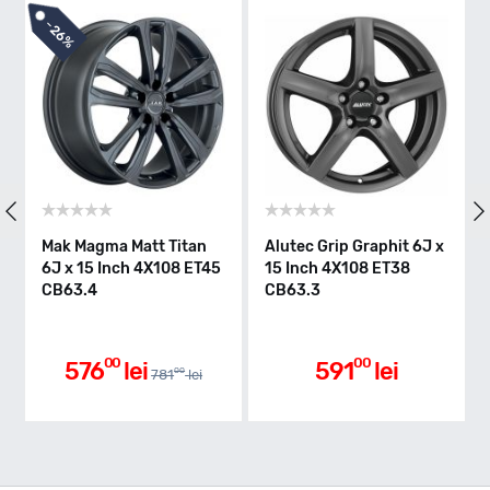
-
26%
Mak Magma Matt Titan
Alutec Grip Graphit 6J x
6J x 15 Inch 4X108 ET45
15 Inch 4X108 ET38
CB63.4
CB63.3
00
00
576
lei
591
lei
00
781
lei