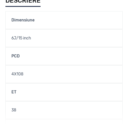
DESCRIERE
Dimensiune
6J/15 inch
PCD
4X108
ET
38