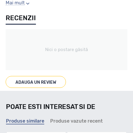
Gaura centrala
Mai mult
RECENZII
63.3
Producator
Nici o postare găsită
Alutec
Se poate cumpara doar la set de 4 buc! Kit montaj GRATUIT
in caz ca este nevoie!
ADAUGA UN REVIEW
POATE ESTI INTERESAT SI DE
Produse similare
Produse vazute recent