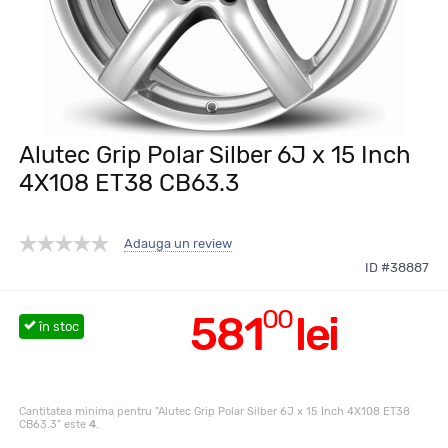
Alutec Grip Polar Silber 6J x 15 Inch
4X108 ET38 CB63.3
Adauga un review
ID #38887
00
581
lei
în stoc
Cantitatea minima pentru "Alutec Grip Polar Silber 6J x 15 Inch 4X108 ET38
CB63.3" este
4
.