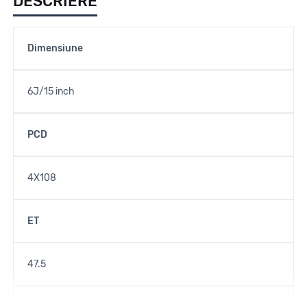
DESCRIERE
Dimensiune
6J/15 inch
PCD
4X108
ET
47.5