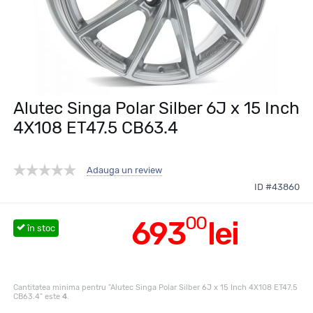
Alutec Singa Polar Silber 6J x 15 Inch
4X108 ET47.5 CB63.4
Adauga un review
ID #43860
00
693
lei
în stoc
Cantitatea minima pentru "Alutec Singa Polar Silber 6J x 15 Inch 4X108 ET47.5
CB63.4" este
4
.