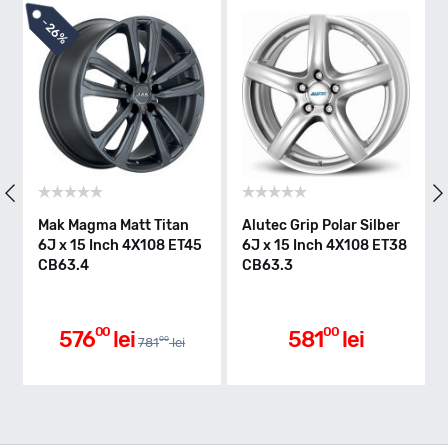
-
26%
Mak Magma Matt Titan
Alutec Grip Polar Silber
6J x 15 Inch 4X108 ET45
6J x 15 Inch 4X108 ET38
CB63.4
CB63.3
00
00
576
lei
581
lei
00
781
lei