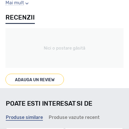
Gaura centrala
Mai mult
RECENZII
63.4
Producator
Nici o postare găsită
Alutec
Se poate cumpara doar la set de 4 buc! Kit montaj GRATUIT
in caz ca este nevoie!
ADAUGA UN REVIEW
POATE ESTI INTERESAT SI DE
Produse similare
Produse vazute recent