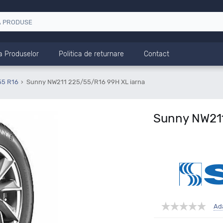
a Produselor
Politica de returnare
Contact
55 R16
Sunny NW211 225/55/R16 99H XL iarna
Sunny NW211
Ad