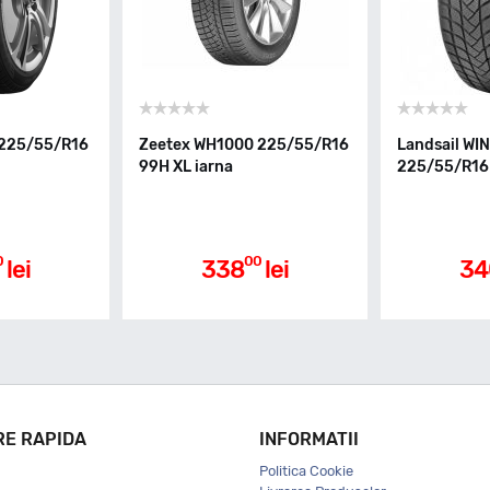
 225/55/R16
Zeetex WH1000 225/55/R16
Landsail WI
99H XL iarna
225/55/R16 
0
00
lei
338
lei
34
RE RAPIDA
INFORMATII
Politica Cookie