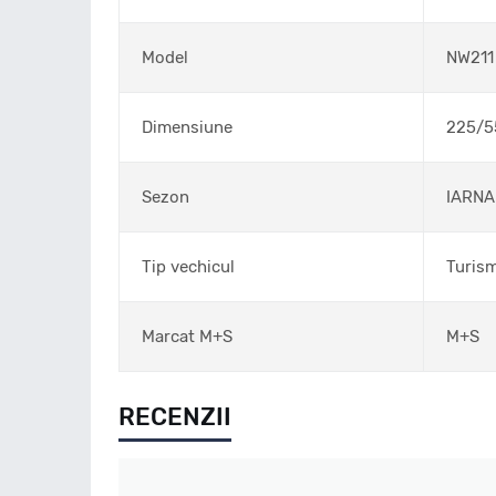
Model
NW211
Dimensiune
225/5
Sezon
IARNA
Tip vechicul
Turis
Marcat M+S
M+S
RECENZII