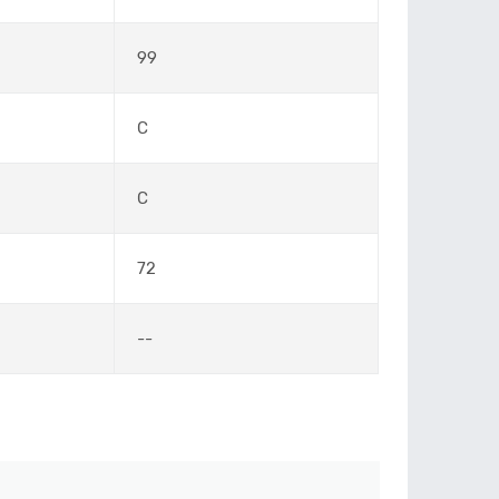
99
C
C
72
--