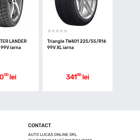
NTER LANDER
Triangle TW401 225/55/R16
99V iarna
99V XL iarna
00
00
0
lei
341
lei
CONTACT
AUTO LUCAS ONLINE SRL