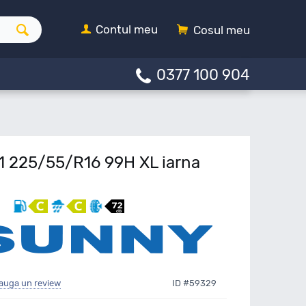
Contul meu
Cosul meu
0377 100 904
 225/55/R16 99H XL iarna
auga un review
ID #59329