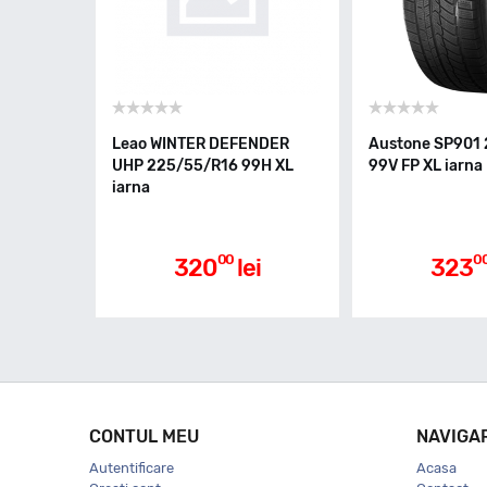
Leao WINTER DEFENDER
Austone SP901
UHP 225/55/R16 99H XL
99V FP XL iarna
iarna
00
0
320
lei
323
CONTUL MEU
NAVIGA
Autentificare
Acasa