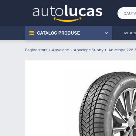
CATALOG PRODUSE
Livrare
Pagina start
Anvelope
Anvelope Sunny
Anvelope 225 