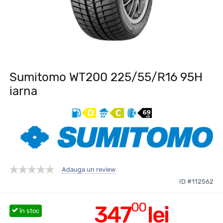
Sumitomo WT200 225/55/R16 95H
iarna
Adauga un review
ID #112562
00
347
lei
în stoc