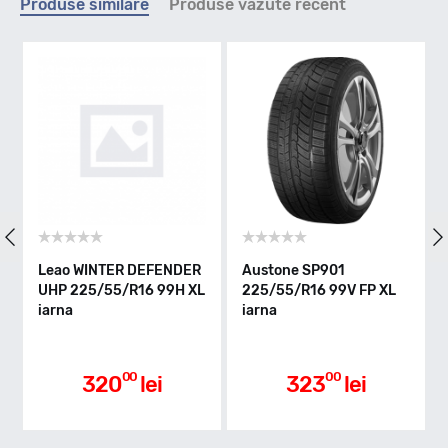
Produse similare
Produse vazute recent
H - max 210km/h
Indice greutate
95
Clasa de eficienta
Leao WINTER DEFENDER
Austone SP901
UHP 225/55/R16 99H XL
225/55/R16 99V FP XL
iarna
iarna
D
Aderenta pe carosabil ud
00
00
320
lei
323
lei
C