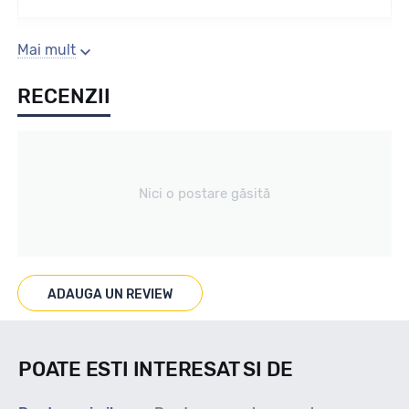
Sezon
Mai mult
RECENZII
Iarna
Tip vechicul
Nici o postare găsită
Turisme
Marcaje
ADAUGA UN REVIEW
M+S / FULG
POATE ESTI INTERESAT SI DE
Indice viteza