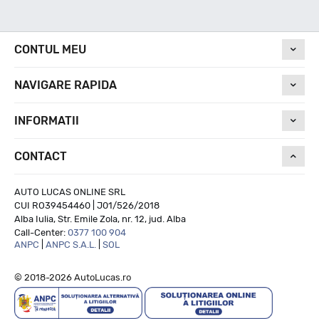
Nivel de zgomot
CONTUL MEU
NAVIGARE RAPIDA
72
INFORMATII
Run On Flat
CONTACT
NU
AUTO LUCAS ONLINE SRL
CUI RO39454460 | J01/526/2018
Alba Iulia, Str. Emile Zola, nr. 12, jud. Alba
Call-Center:
0377 100 904
ANPC
|
ANPC S.A.L.
|
SOL
© 2018-2026 AutoLucas.ro