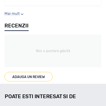
Sezon
Mai mult
RECENZII
Iarna
Tip vechicul
Nici o postare găsită
nespecificat
Marcaje
ADAUGA UN REVIEW
3PMS/M+S
POATE ESTI INTERESAT SI DE
Indice viteza