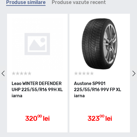
Produse similare
Produse vazute recent
V - max 240km/h
Indice greutate
99
Clasa de eficienta
Leao WINTER DEFENDER
Austone SP901
UHP 225/55/R16 99H XL
225/55/R16 99V FP XL
iarna
iarna
C
Aderenta pe carosabil ud
00
00
320
lei
323
lei
B