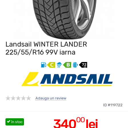
Landsail WINTER LANDER
225/55/R16 99V iarna
Adauga un review
ID #119722
00
340
lei
în stoc