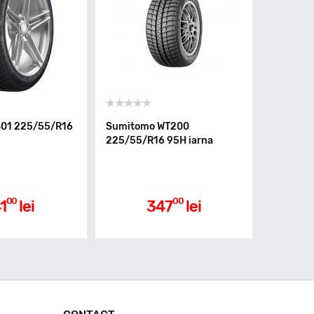
401 225/55/R16
Sumitomo WT200
225/55/R16 95H iarna
00
00
1
lei
347
lei