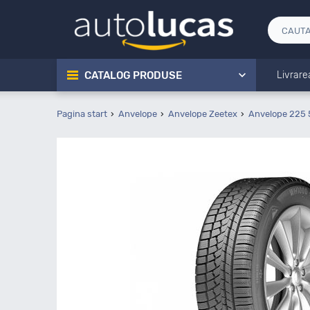
CATALOG PRODUSE
Livrare
Pagina start
Anvelope
Anvelope Zeetex
Anvelope 225 