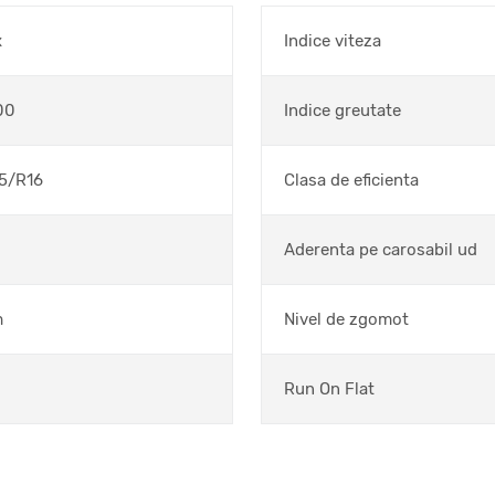
x
Indice viteza
00
Indice greutate
5/R16
Clasa de eficienta
Aderenta pe carosabil ud
m
Nivel de zgomot
Run On Flat