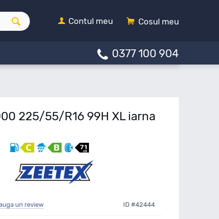
Contul meu
Cosul meu
0377 100 904
00 225/55/R16 99H XL iarna
auga un review
ID #42444