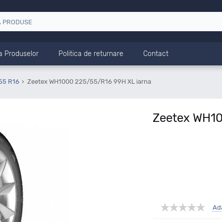
a Produselor
Politica de returnare
Contact
55 R16
Zeetex WH1000 225/55/R16 99H XL iarna
Zeetex WH10
Ad