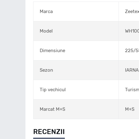
Marca
Zeete
Model
WH10
Dimensiune
225/5
Sezon
IARNA
Tip vechicul
Turis
Marcat M+S
M+S
RECENZII