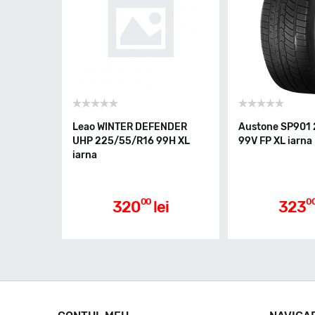
Leao WINTER DEFENDER
Austone SP901
UHP 225/55/R16 99H XL
99V FP XL iarna
iarna
00
0
320
lei
323