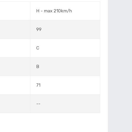
H - max 210km/h
99
C
B
71
--