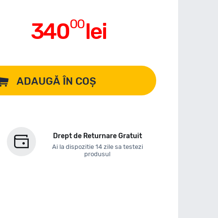
00
340
lei
ADAUGĂ ÎN COȘ
Drept de Returnare Gratuit
Ai la dispozitie 14 zile sa testezi
produsul