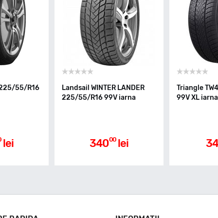
 225/55/R16
Landsail WINTER LANDER
Triangle TW
225/55/R16 99V iarna
99V XL iarna
0
00
lei
340
lei
34