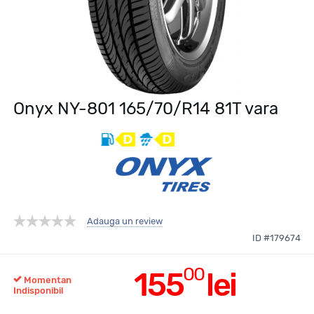
Onyx NY-801 165/70/R14 81T vara
Adauga un review
ID #179674
00
155
lei
Momentan
Indisponibil