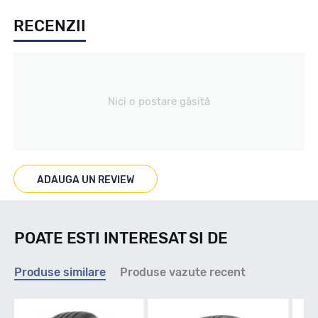
RECENZII
Vara
Tip vechicul
Nici o postare găsită
Turism
Marcaje
ADAUGA UN REVIEW
POATE ESTI INTERESAT SI DE
Indice viteza
Produse similare
Produse vazute recent
T - max 190km/h