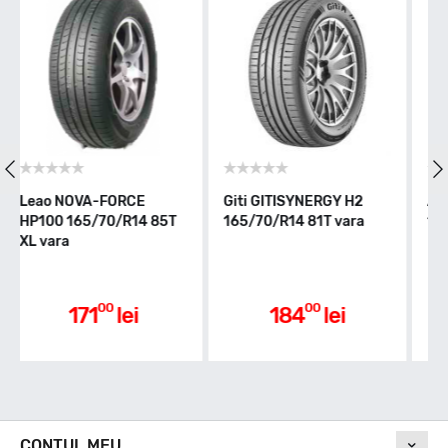
Indice greutate
81
Clasa de eficienta
iti GITISYNERGY H2
Aptany RP062
Lingl
65/70/R14 81T vara
165/70/R14 81T vara
165/70
D
Aderenta pe carosabil ud
00
00
184
lei
185
lei
D
Nivel de zgomot
CONTUL MEU