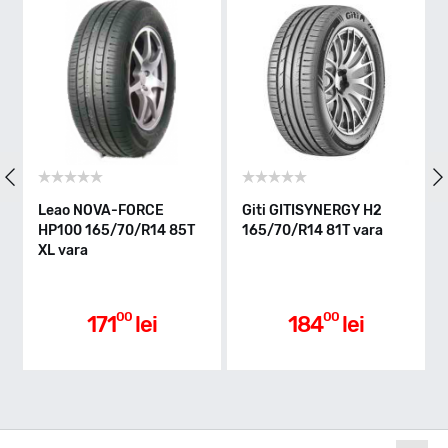
Indice greutate
81
Clasa de eficienta
Leao NOVA-FORCE
Giti GITISYNERGY H2
Lingl
HP100 165/70/R14 85T
165/70/R14 81T vara
165/7
XL vara
Aderenta pe carosabil ud
00
00
171
lei
184
lei
Nivel de zgomot