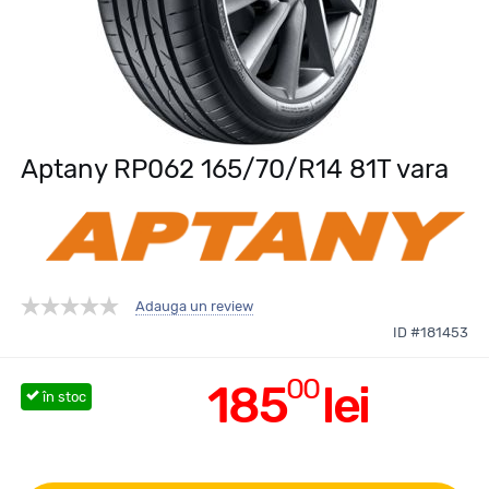
Aptany RP062 165/70/R14 81T vara
Adauga un review
ID #181453
00
185
lei
în stoc