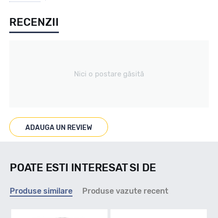
RECENZII
Vara
Tip vechicul
Nici o postare găsită
Turisme
Marcaje
ADAUGA UN REVIEW
POATE ESTI INTERESAT SI DE
Indice viteza
Produse similare
Produse vazute recent
T - max 190km/h