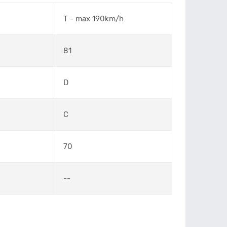
T - max 190km/h
81
D
C
70
--