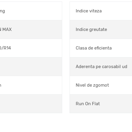
ong
Indice viteza
N MAX
Indice greutate
0/R14
Clasa de eficienta
Aderenta pe carosabil ud
m
Nivel de zgomot
Run On Flat