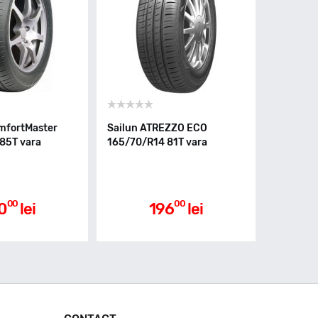
mfortMaster
Sailun ATREZZO ECO
85T vara
165/70/R14 81T vara
00
00
0
lei
196
lei