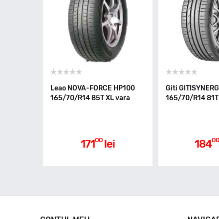
Leao NOVA-FORCE HP100
Giti GITISYNER
165/70/R14 85T XL vara
165/70/R14 81T
00
0
171
lei
184