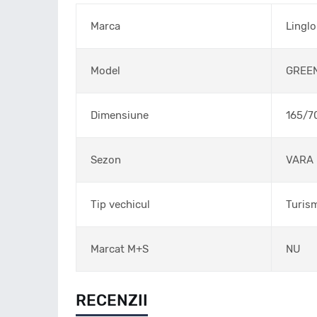
Marca
Lingl
Model
GREE
Dimensiune
165/7
Sezon
VARA
Tip vechicul
Turis
Marcat M+S
NU
RECENZII