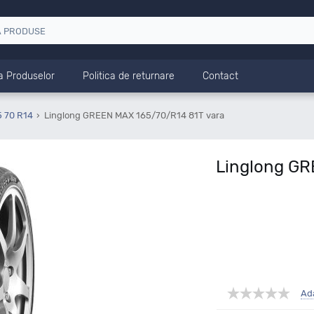
a Produselor
Politica de returnare
Contact
5 70 R14
Linglong GREEN MAX 165/70/R14 81T vara
Linglong GR
Ad