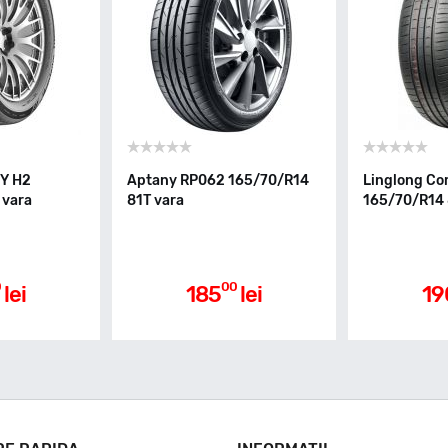
GY H2
Aptany RP062 165/70/R14
Linglong Co
 vara
81T vara
165/70/R14 
0
00
lei
185
lei
19