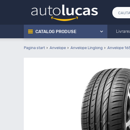
CATALOG PRODUSE
Livrare
Pagina start
Anvelope
Anvelope Linglong
Anvelope 16