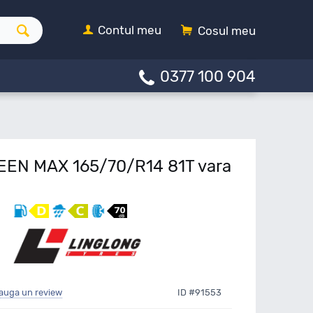
Contul meu
Cosul meu
0377 100 904
EEN MAX 165/70/R14 81T vara
auga un review
ID #91553