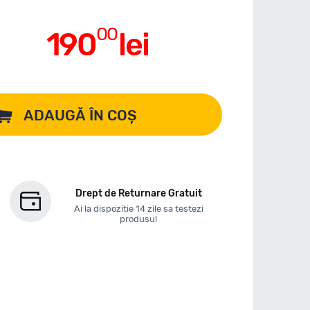
00
190
lei
ADAUGĂ ÎN COȘ
Drept de Returnare Gratuit
Ai la dispozitie 14 zile sa testezi
produsul