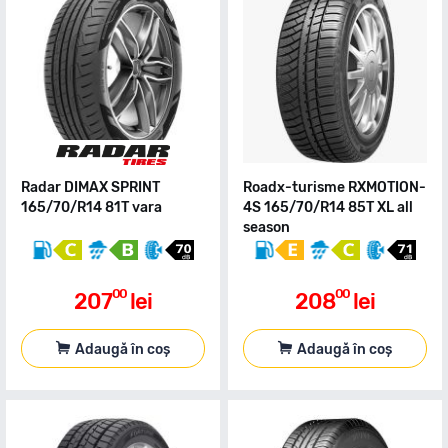
Radar DIMAX SPRINT
Roadx-turisme RXMOTION-
165/70/R14 81T vara
4S 165/70/R14 85T XL all
season
00
00
207
lei
208
lei
Adaugă în coș
Adaugă în coș