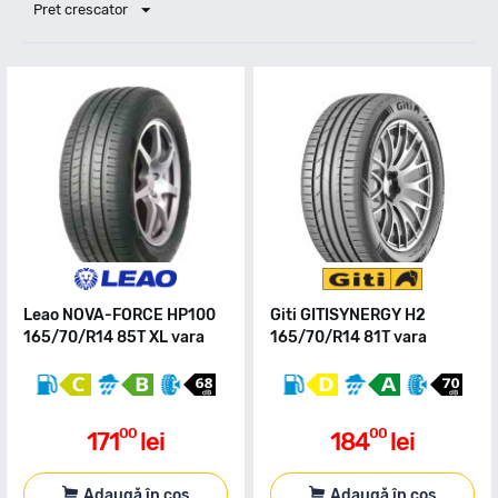
Pret crescator
Leao NOVA-FORCE HP100
Giti GITISYNERGY H2
165/70/R14 85T XL vara
165/70/R14 81T vara
00
00
171
lei
184
lei
Adaugă în coș
Adaugă în coș