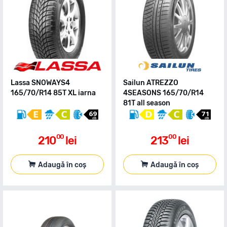
Lassa SNOWAYS4
Sailun ATREZZO
165/70/R14 85T XL iarna
4SEASONS 165/70/R14
81T all season
00
00
210
lei
213
lei
Adaugă în coș
Adaugă în coș