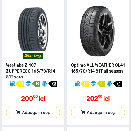
Westlake Z-107
Optimo ALL WEATHER OL41
ZUPPERECO 165/70/R14
165/70/R14 81T all season
81T vara
00
00
200
lei
202
lei
Adaugă în coș
Adaugă în coș