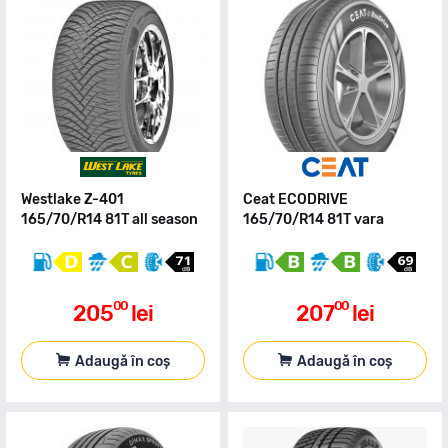
Westlake Z-401
Ceat ECODRIVE
165/70/R14 81T all season
165/70/R14 81T vara
00
00
205
lei
207
lei
Adaugă în coș
Adaugă în coș