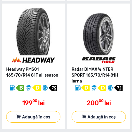
Headway PMS01
Radar DIMAX WINTER
165/70/R14 81T all season
SPORT 165/70/R14 81H
iarna
00
00
199
lei
200
lei
Adaugă în coș
Adaugă în coș