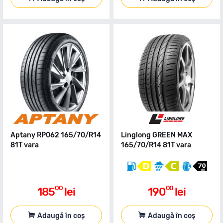
Aptany RP062 165/70/R14
Linglong GREEN MAX
81T vara
165/70/R14 81T vara
00
00
185
lei
190
lei
Adaugă în coș
Adaugă în coș