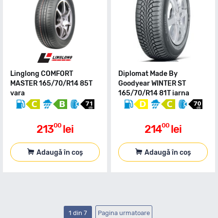
Linglong COMFORT
Diplomat Made By
MASTER 165/70/R14 85T
Goodyear WINTER ST
vara
165/70/R14 81T iarna
00
00
213
lei
214
lei
Adaugă în coș
Adaugă în coș
1 din 7
Pagina urmatoare