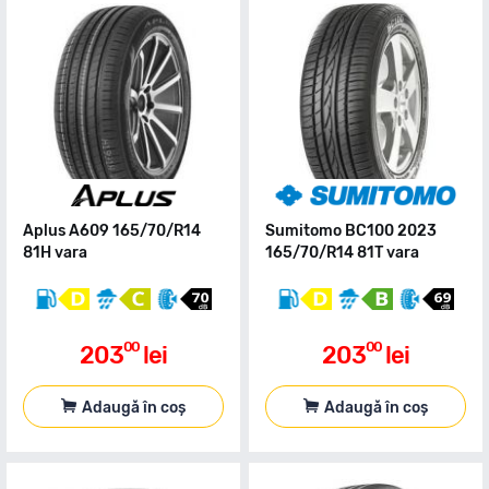
Aplus A609 165/70/R14
Sumitomo BC100 2023
81H vara
165/70/R14 81T vara
00
00
203
lei
203
lei
Adaugă în coș
Adaugă în coș