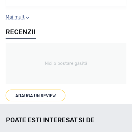
Sezon
Mai mult
RECENZII
Iarna
Tip vechicul
Nici o postare găsită
Turism
Marcat M+S
ADAUGA UN REVIEW
DA
POATE ESTI INTERESAT SI DE
Indice viteza