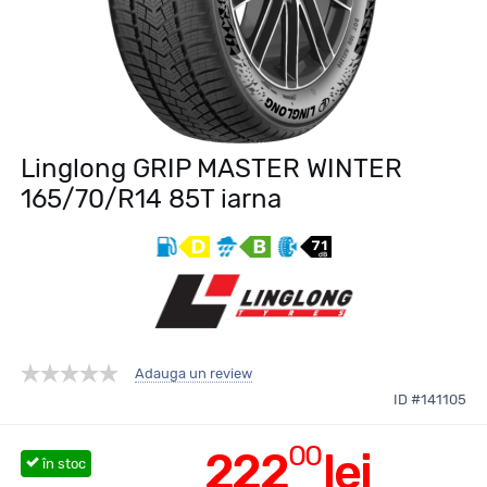
Linglong GRIP MASTER WINTER
165/70/R14 85T iarna
Adauga un review
ID #141105
00
222
lei
în stoc