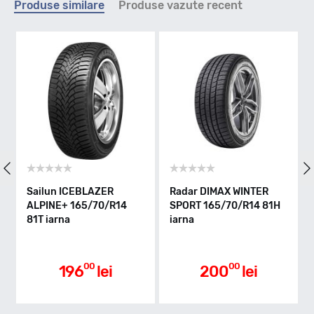
Produse similare
Produse vazute recent
T - max 190km/h
Indice greutate
85
Clasa de eficienta
Sailun ICEBLAZER
Radar DIMAX WINTER
ALPINE+ 165/70/R14
SPORT 165/70/R14 81H
81T iarna
iarna
D
Aderenta pe carosabil ud
00
00
196
lei
200
lei
B