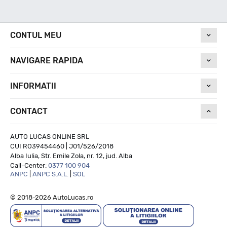
Nivel de zgomot
CONTUL MEU
NAVIGARE RAPIDA
71
INFORMATII
Run On Flat
CONTACT
NU
AUTO LUCAS ONLINE SRL
CUI RO39454460 | J01/526/2018
Alba Iulia, Str. Emile Zola, nr. 12, jud. Alba
Call-Center:
0377 100 904
ANPC
|
ANPC S.A.L.
|
SOL
© 2018-2026 AutoLucas.ro