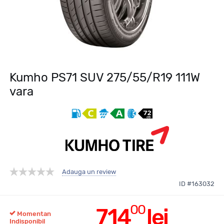
Kumho PS71 SUV 275/55/R19 111W
vara
Adauga un review
ID #163032
00
714
lei
Momentan
Indisponibil