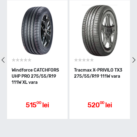
Indice greutate
111
Clasa de eficienta
Windforce CATCHFORS
Tracmax X-PRIVILO TX3
UHP PRO 275/55/R19
275/55/R19 111W vara
C
111W XL vara
Aderenta pe carosabil ud
00
00
515
lei
520
lei
A
Nivel de zgomot