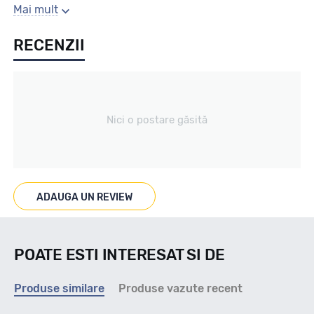
Sezon
Mai mult
RECENZII
Vara
Tip vechicul
Nici o postare găsită
Turisme
Marcaje
ADAUGA UN REVIEW
POATE ESTI INTERESAT SI DE
Indice viteza
Produse similare
Produse vazute recent
W - max 270km/h