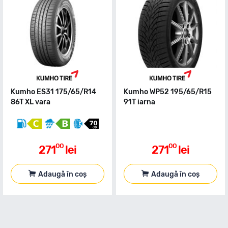
Kumho ES31 175/65/R14
Kumho WP52 195/65/R15
86T XL vara
91T iarna
00
00
271
lei
271
lei
Adaugă în coș
Adaugă în coș