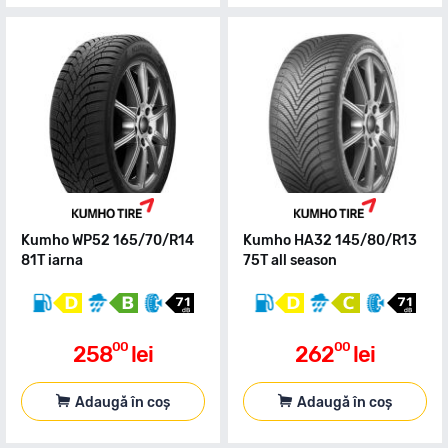
Kumho WP52 165/70/R14
Kumho HA32 145/80/R13
81T iarna
75T all season
00
00
258
lei
262
lei
Adaugă în coș
Adaugă în coș