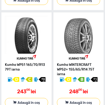
Adaugă în coș
Adaugă în coș
Kumho WP51 165/70/R13
Kumho WINTERCRAFT
79T iarna
WP52+ 155/65/R14 75T
iarna
00
00
243
lei
248
lei
Adaugă în coș
Adaugă în coș