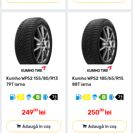
Kumho WP52 155/80/R13
Kumho WP52 185/65/R15
79T iarna
88T iarna
00
00
249
lei
250
lei
Adaugă în coș
Adaugă în coș