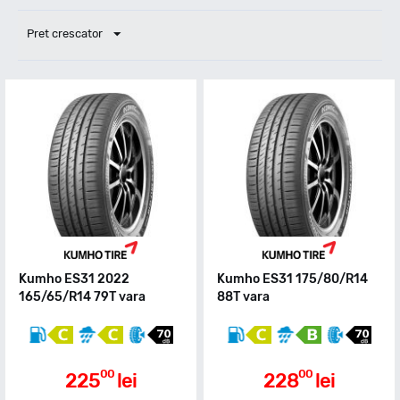
Pret crescator
Kumho ES31 2022
Kumho ES31 175/80/R14
165/65/R14 79T vara
88T vara
00
00
225
lei
228
lei