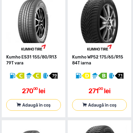
Kumho ES31 155/80/R13
Kumho WP52 175/65/R15
79T vara
84T iarna
00
00
270
lei
271
lei
Adaugă în coș
Adaugă în coș