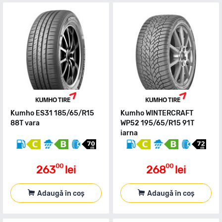
Kumho ES31 185/65/R15
Kumho WINTERCRAFT
88T vara
WP52 195/65/R15 91T
iarna
00
00
263
lei
268
lei
Adaugă în coș
Adaugă în coș