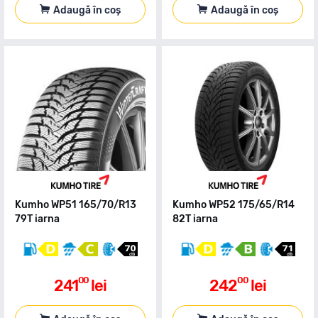
Adaugă în coș
Adaugă în coș
Kumho WP51 165/70/R13
Kumho WP52 175/65/R14
79T iarna
82T iarna
00
00
241
lei
242
lei