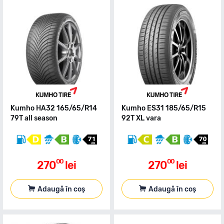
Kumho HA32 165/65/R14
Kumho ES31 185/65/R15
79T all season
92T XL vara
00
00
270
lei
270
lei
Adaugă în coș
Adaugă în coș