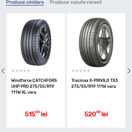
Produse similare
Produse vazute recent
V - max 240km/h
Indice greutate
111
Clasa de eficienta
Windforce CATCHFORS
Tracmax X-PRIVILO TX3
R
UHP PRO 275/55/R19
275/55/R19 111W vara
2
C
111W XL vara
Aderenta pe carosabil ud
00
00
515
lei
520
lei
C