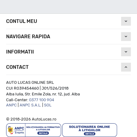
Nivel de zgomot
CONTUL MEU
72
NAVIGARE RAPIDA
Run On Flat
INFORMATII
CONTACT
NU
AUTO LUCAS ONLINE SRL
CUI RO39454460 | J01/526/2018
Alba Iulia, Str. Emile Zola, nr. 12, jud. Alba
Call-Center:
0377 100 904
ANPC
|
ANPC S.A.L.
|
SOL
© 2018-2026 AutoLucas.ro