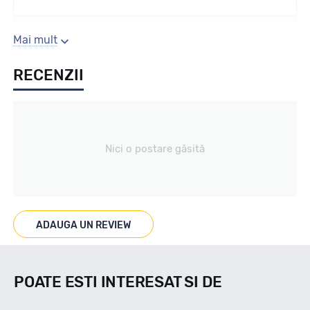
Sezon
Mai mult
RECENZII
Vara
Tip vechicul
Nici o postare găsită
Turisme
Marcaje
ADAUGA UN REVIEW
POATE ESTI INTERESAT SI DE
Indice viteza