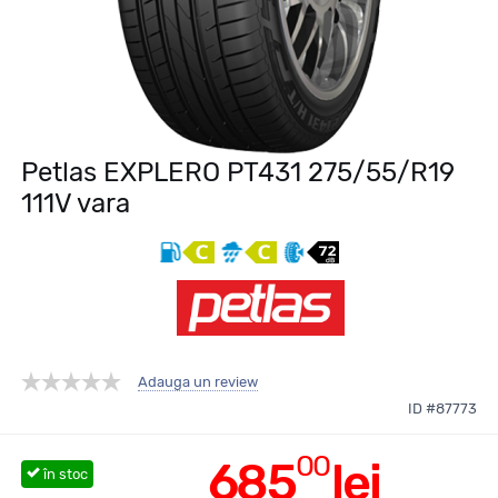
Petlas EXPLERO PT431 275/55/R19
111V vara
Adauga un review
ID #87773
00
685
lei
în stoc