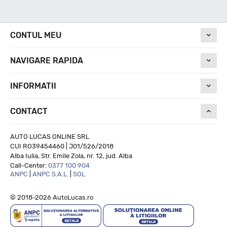
Nivel de zgomot
CONTUL MEU
72
NAVIGARE RAPIDA
Run On Flat
INFORMATII
CONTACT
NU
AUTO LUCAS ONLINE SRL
CUI RO39454460 | J01/526/2018
Alba Iulia, Str. Emile Zola, nr. 12, jud. Alba
Call-Center:
0377 100 904
ANPC
|
ANPC S.A.L.
|
SOL
© 2018-2026 AutoLucas.ro