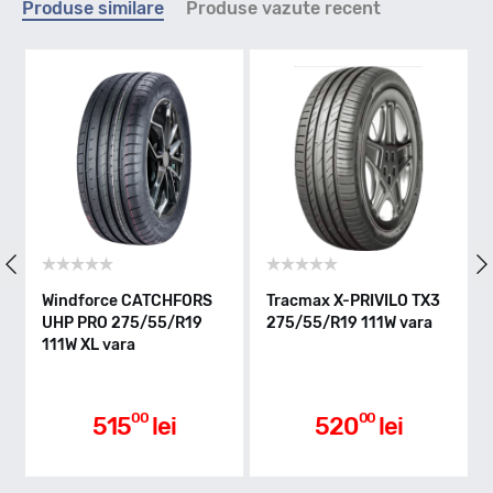
Produse similare
Produse vazute recent
Y - max 300km/h
Indice greutate
111
Clasa de eficienta
Windforce CATCHFORS
Tracmax X-PRIVILO TX3
UHP PRO 275/55/R19
275/55/R19 111W vara
C
111W XL vara
Aderenta pe carosabil ud
00
00
515
lei
520
lei
B