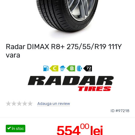
Radar DIMAX R8+ 275/55/R19 111Y
vara
Adauga un review
ID #97218
00
554
lei
în stoc