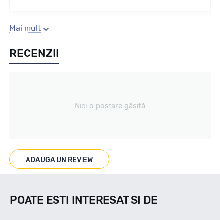
Sezon
Mai mult
RECENZII
Vara
Tip vechicul
Nici o postare găsită
Turisme
Marcaje
ADAUGA UN REVIEW
POATE ESTI INTERESAT SI DE
Indice viteza