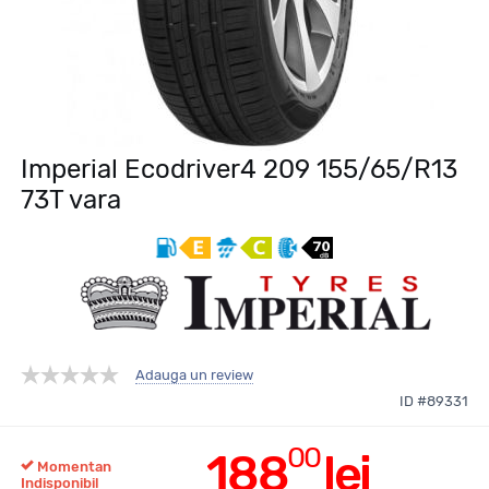
Imperial Ecodriver4 209 155/65/R13
73T vara
Adauga un review
ID #89331
00
188
lei
Momentan
Indisponibil