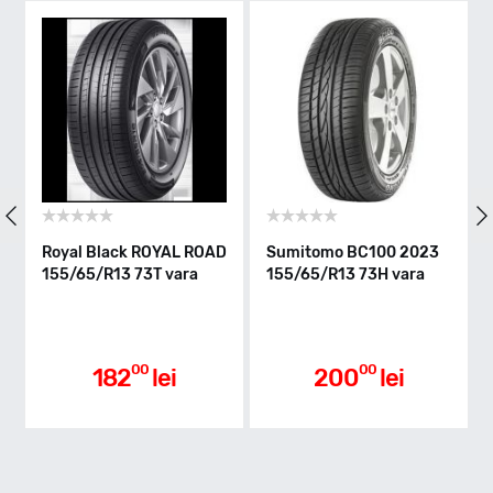
T - max 190km/h
Indice greutate
73
Clasa de eficienta
Royal Black ROYAL ROAD
Sumitomo BC100 2023
155/65/R13 73T vara
155/65/R13 73H vara
E
Aderenta pe carosabil ud
00
00
182
lei
200
lei
C