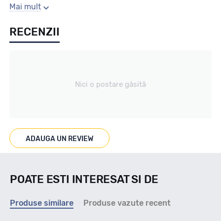
Sezon
Mai mult
RECENZII
VARA
Tip vechicul
Nici o postare găsită
Turism
Marcat M+S
ADAUGA UN REVIEW
--
POATE ESTI INTERESAT SI DE
Indice viteza
Produse similare
Produse vazute recent