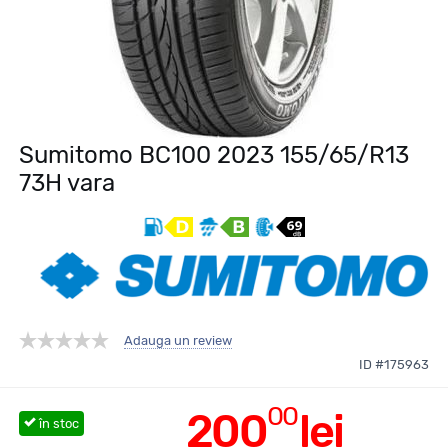
Sumitomo BC100 2023 155/65/R13
73H vara
Adauga un review
ID #175963
00
200
lei
în stoc