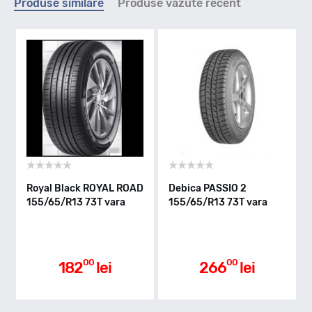
Produse similare
Produse vazute recent
H - max 210km/h
Indice greutate
73
Clasa de eficienta
Royal Black ROYAL ROAD
Debica PASSIO 2
155/65/R13 73T vara
155/65/R13 73T vara
D
Aderenta pe carosabil ud
00
00
182
lei
266
lei
B