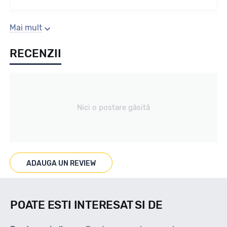
Sezon
Mai mult
RECENZII
Vara
Tip vechicul
Nici o postare găsită
Turisme
Marcaje
ADAUGA UN REVIEW
POATE ESTI INTERESAT SI DE
Indice viteza