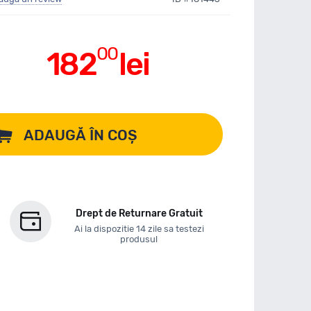
00
182
lei
ADAUGĂ ÎN COȘ
Drept de Returnare Gratuit
Ai la dispozitie 14 zile sa testezi
produsul