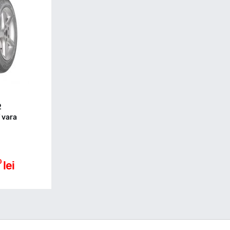
2
 vara
0
lei