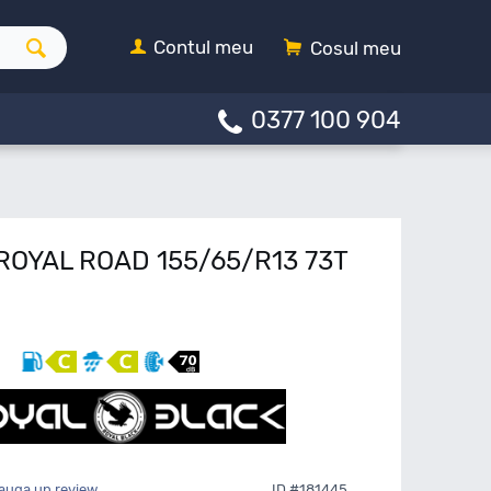
Contul meu
Cosul meu
0377 100 904
 ROYAL ROAD 155/65/R13 73T
auga un review
ID #181445