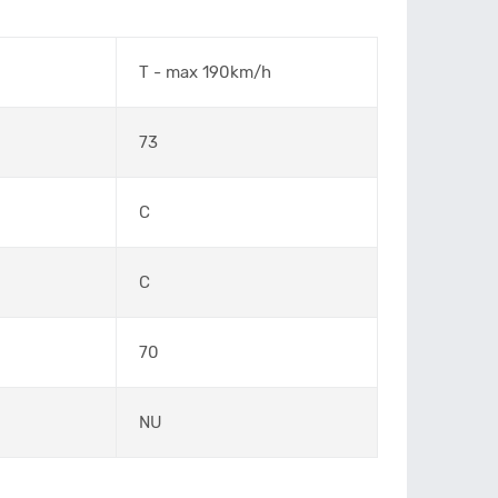
T - max 190km/h
73
C
C
70
NU