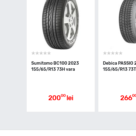
Sumitomo BC100 2023
Debica PASSIO 
155/65/R13 73H vara
155/65/R13 73T
00
0
200
lei
266