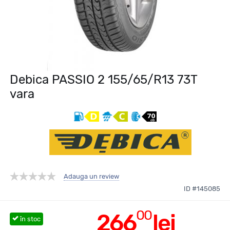
Debica PASSIO 2 155/65/R13 73T
vara
Adauga un review
ID #145085
00
266
lei
în stoc