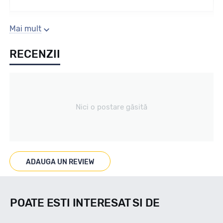
Sezon
Mai mult
RECENZII
Vara
Tip vechicul
Nici o postare găsită
turism
Marcaje
ADAUGA UN REVIEW
POATE ESTI INTERESAT SI DE
Indice viteza