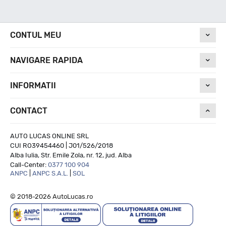
Nivel de zgomot
CONTUL MEU
70
NAVIGARE RAPIDA
Run On Flat
INFORMATII
CONTACT
NU
AUTO LUCAS ONLINE SRL
CUI RO39454460 | J01/526/2018
Alba Iulia, Str. Emile Zola, nr. 12, jud. Alba
Call-Center:
0377 100 904
ANPC
|
ANPC S.A.L.
|
SOL
© 2018-2026 AutoLucas.ro