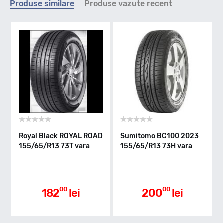
Produse similare
Produse vazute recent
T - max 190km/h
Indice greutate
73
Clasa de eficienta
Royal Black ROYAL ROAD
Sumitomo BC100 2023
155/65/R13 73T vara
155/65/R13 73H vara
D
Aderenta pe carosabil ud
00
00
182
lei
200
lei
C