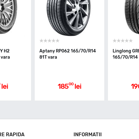
GY H2
Aptany RP062 165/70/R14
Linglong G
 vara
81T vara
165/70/R14 
0
00
lei
185
lei
19
RE RAPIDA
INFORMATII