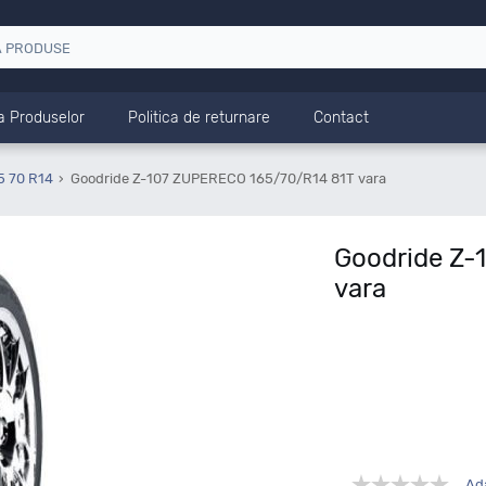
a Produselor
Politica de returnare
Contact
5 70 R14
Goodride Z-107 ZUPERECO 165/70/R14 81T vara
Goodride Z-
vara
Ad