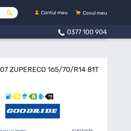
Contul meu
Cosul meu
0377 100 904
107 ZUPERECO 165/70/R14 81T
auga un review
ID #132639