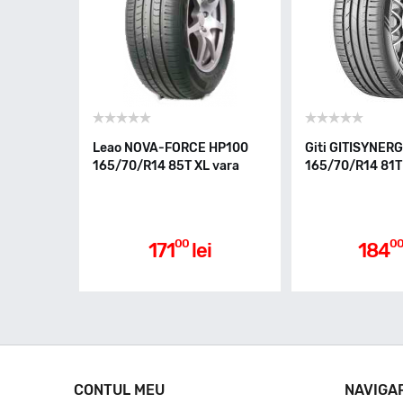
Leao NOVA-FORCE HP100
Giti GITISYNER
165/70/R14 85T XL vara
165/70/R14 81T
00
0
171
lei
184
CONTUL MEU
NAVIGA