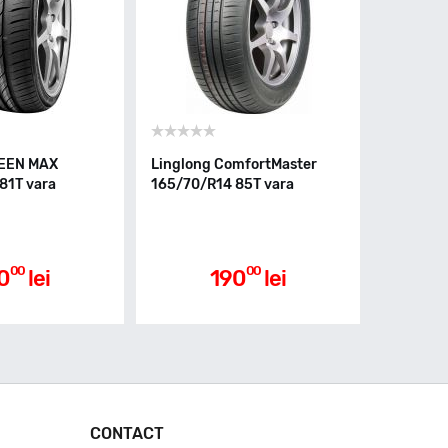
REEN MAX
Linglong ComfortMaster
81T vara
165/70/R14 85T vara
00
00
0
lei
190
lei
CONTACT