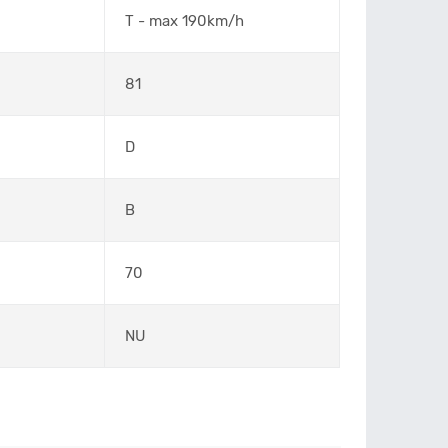
T - max 190km/h
81
D
B
70
NU