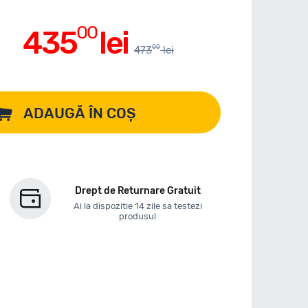
00
435
lei
00
473
lei
ADAUGĂ ÎN COȘ
Drept de Returnare Gratuit
Ai la dispozitie 14 zile sa testezi
produsul