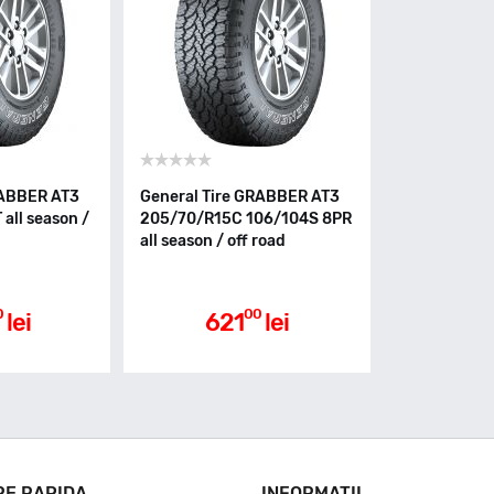
RABBER AT3
General Tire GRABBER AT3
all season /
205/70/R15C 106/104S 8PR
all season / off road
0
00
lei
621
lei
RE RAPIDA
INFORMATII