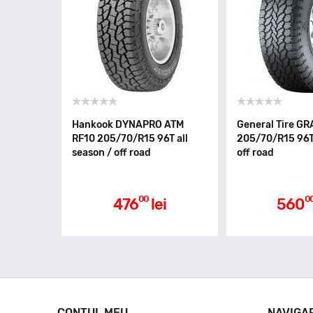
Hankook DYNAPRO ATM
General Tire G
RF10 205/70/R15 96T all
205/70/R15 96T 
season / off road
off road
00
0
476
lei
560
CONTUL MEU
NAVIGA