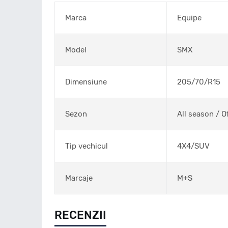
Marca
Equipe
Model
SMX
Dimensiune
205/70/R15
Sezon
All season / O
Tip vechicul
4X4/SUV
Marcaje
M+S
RECENZII