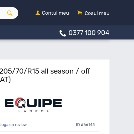
Contul meu
Cosul meu
0377 100 904
05/70/R15 all season / off
AT)
auga un review
ID #66145