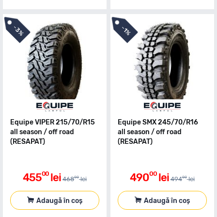
-
-
3%
1%
Equipe VIPER 215/70/R15
Equipe SMX 245/70/R16
all season / off road
all season / off road
(RESAPAT)
(RESAPAT)
00
00
455
lei
490
lei
00
00
468
lei
494
lei
Adaugă în coș
Adaugă în coș