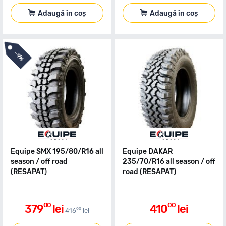
Adaugă în coș
Adaugă în coș
-
9%
Equipe SMX 195/80/R16 all
Equipe DAKAR
season / off road
235/70/R16 all season / off
(RESAPAT)
road (RESAPAT)
00
00
379
lei
410
lei
00
416
lei