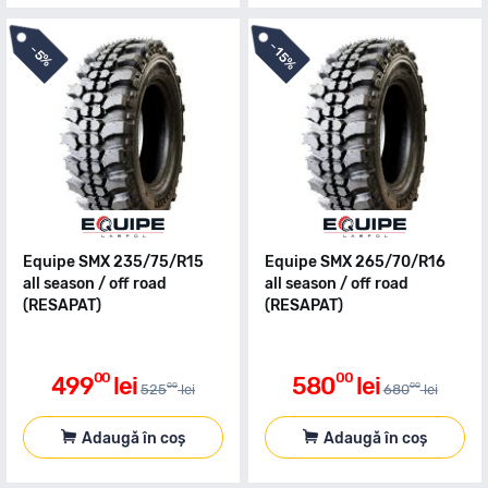
-
-
15%
5%
Equipe SMX 235/75/R15
Equipe SMX 265/70/R16
all season / off road
all season / off road
(RESAPAT)
(RESAPAT)
00
00
499
lei
580
lei
00
00
525
lei
680
lei
Adaugă în coș
Adaugă în coș