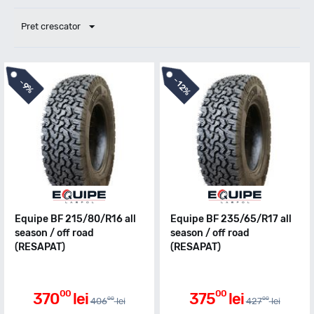
Pret crescator
-
-
12%
9%
Equipe BF 215/80/R16 all
Equipe BF 235/65/R17 all
season / off road
season / off road
(RESAPAT)
(RESAPAT)
00
00
370
lei
375
lei
00
00
406
lei
427
lei