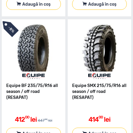
Adaugă în coș
Adaugă în coș
-
8%
Equipe BF 235/75/R16 all
Equipe SMX 215/75/R16 all
season / off road
season / off road
(RESAPAT)
(RESAPAT)
00
00
412
lei
414
lei
00
447
lei