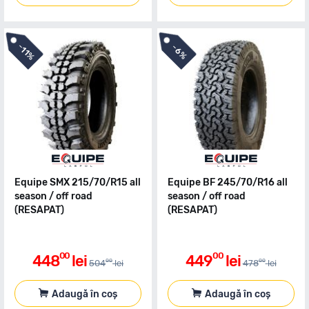
-
-
11%
6%
Equipe SMX 215/70/R15 all
Equipe BF 245/70/R16 all
season / off road
season / off road
(RESAPAT)
(RESAPAT)
00
00
448
lei
449
lei
00
00
504
lei
478
lei
Adaugă în coș
Adaugă în coș