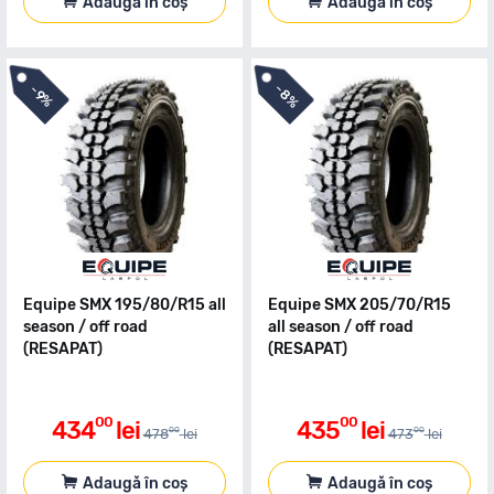
Adaugă în coș
Adaugă în coș
-
-
8%
9%
Equipe SMX 195/80/R15 all
Equipe SMX 205/70/R15
season / off road
all season / off road
(RESAPAT)
(RESAPAT)
00
00
434
lei
435
lei
00
00
478
lei
473
lei
Adaugă în coș
Adaugă în coș