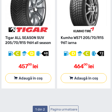
Tigar ALL SEASON SUV
Kumho WS71 205/70/R15
205/70/R15 96H all season
96T iarna
00
00
457
lei
464
lei
Adaugă în coș
Adaugă în coș
1 din 2
Pagina urmatoare