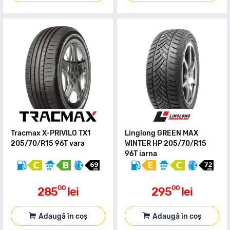
Tracmax X-PRIVILO TX1
Linglong GREEN MAX
205/70/R15 96T vara
WINTER HP 205/70/R15
96T iarna
00
00
285
lei
295
lei
Adaugă în coș
Adaugă în coș