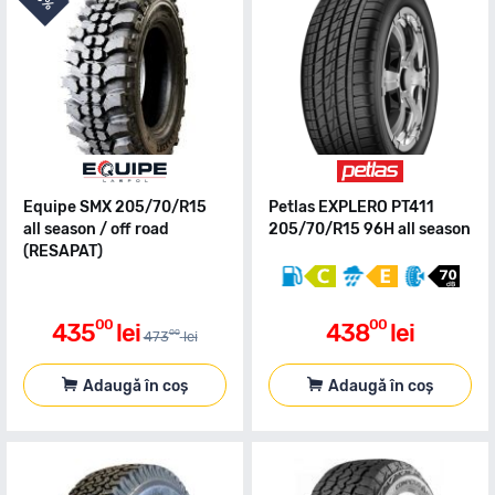
8%
Equipe SMX 205/70/R15
Petlas EXPLERO PT411
all season / off road
205/70/R15 96H all season
(RESAPAT)
00
00
435
lei
438
lei
00
473
lei
Adaugă în coș
Adaugă în coș