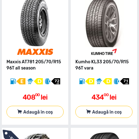
Maxxis AT781 205/70/R15
Kumho KL33 205/70/R15
96T all season
96T vara
00
00
408
lei
434
lei
Adaugă în coș
Adaugă în coș
-