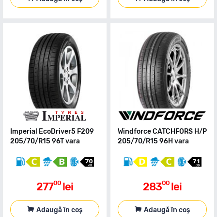
Imperial EcoDriver5 F209
Windforce CATCHFORS H/P
205/70/R15 96T vara
205/70/R15 96H vara
00
00
277
lei
283
lei
Adaugă în coș
Adaugă în coș