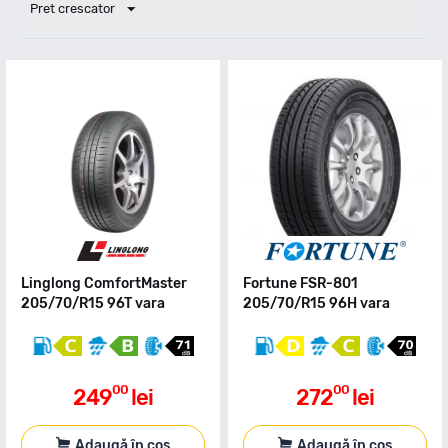
Pret crescator
Linglong ComfortMaster
Fortune FSR-801
205/70/R15 96T vara
205/70/R15 96H vara
00
00
249
lei
272
lei
Adaugă în coș
Adaugă în coș