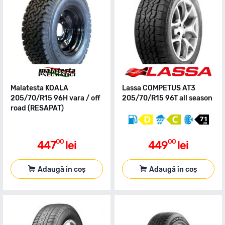
Malatesta KOALA
Lassa COMPETUS AT3
205/70/R15 96H vara / off
205/70/R15 96T all season
road (RESAPAT)
00
00
447
lei
449
lei
Adaugă în coș
Adaugă în coș