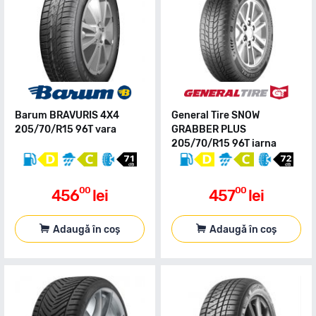
Barum BRAVURIS 4X4
General Tire SNOW
205/70/R15 96T vara
GRABBER PLUS
205/70/R15 96T iarna
00
00
456
lei
457
lei
Adaugă în coș
Adaugă în coș