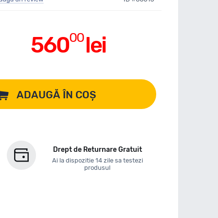
00
560
lei
ADAUGĂ ÎN COȘ
Drept de Returnare Gratuit
Ai la dispozitie 14 zile sa testezi
produsul