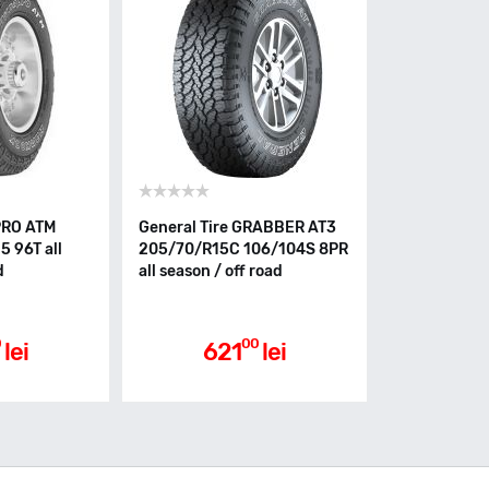
PRO ATM
General Tire GRABBER AT3
 96T all
205/70/R15C 106/104S 8PR
d
all season / off road
0
00
lei
621
lei