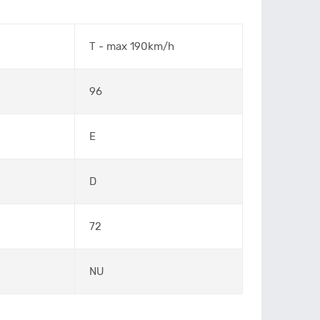
T - max 190km/h
96
E
D
72
NU