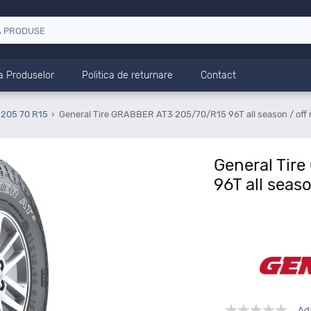
a Produselor
Politica de returnare
Contact
 205 70 R15
General Tire GRABBER AT3 205/70/R15 96T all season / off 
General Tir
96T all seaso
Ad