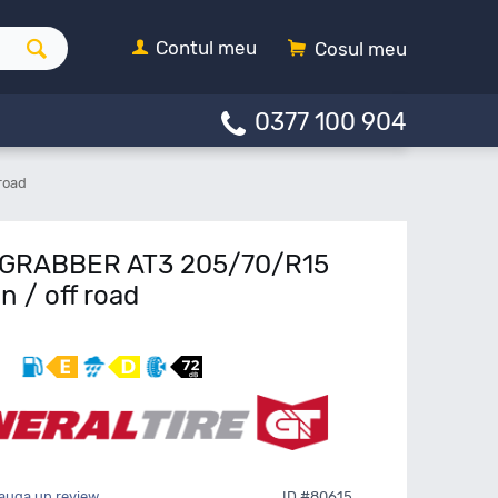
Contul meu
Cosul meu
0377 100 904
road
e GRABBER AT3 205/70/R15
n / off road
auga un review
ID #80615