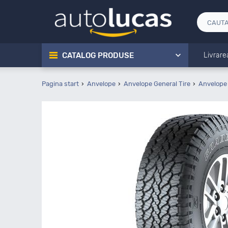
CATALOG PRODUSE
Livrare
Pagina start
Anvelope
Anvelope General Tire
Anvelope