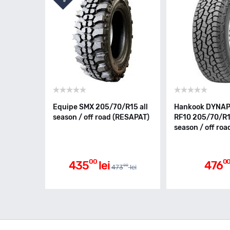
Equipe SMX 205/70/R15 all
Hankook DYNA
season / off road (RESAPAT)
RF10 205/70/R15
season / off roa
00
0
435
lei
476
00
473
lei