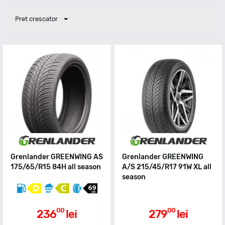
Pret crescator
Grenlander GREENWING AS
Grenlander GREENWING
175/65/R15 84H all season
A/S 215/45/R17 91W XL all
season
00
00
236
lei
279
lei