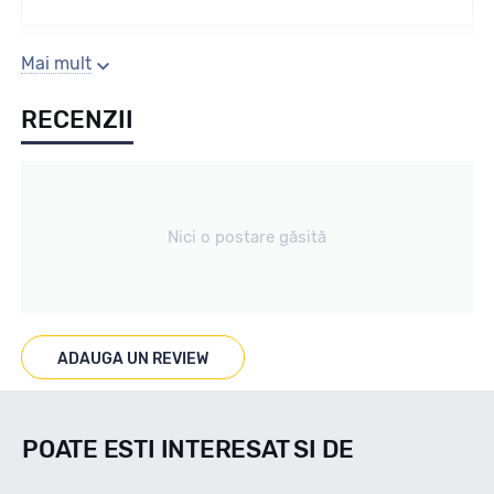
Sezon
Mai mult
RECENZII
Iarna
Tip vechicul
Nici o postare găsită
nespecificat
Marcaje
ADAUGA UN REVIEW
3PMS/M+S
POATE ESTI INTERESAT SI DE
Indice viteza