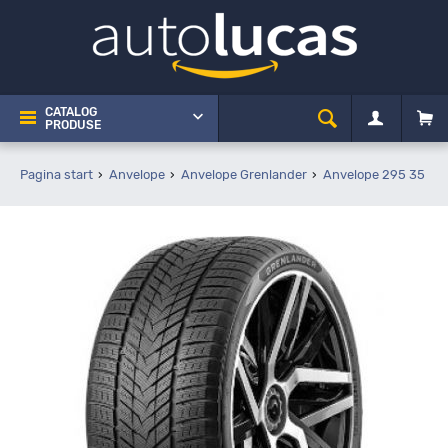
CATALOG
PRODUSE
Pagina start
Anvelope
Anvelope Grenlander
Anvelope 295 35 R2