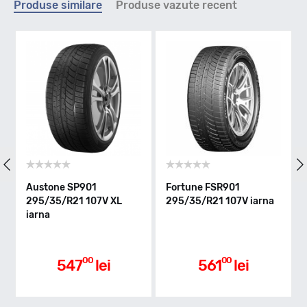
Produse similare
Produse vazute recent
H - max 210km/h
Indice greutate
107
Clasa de eficienta
one SP901
Fortune FSR901
Linglong 
35/R21 107V XL
295/35/R21 107V iarna
WINTER 29
a
107V XL ia
C
Aderenta pe carosabil ud
00
00
547
lei
561
lei
62
D