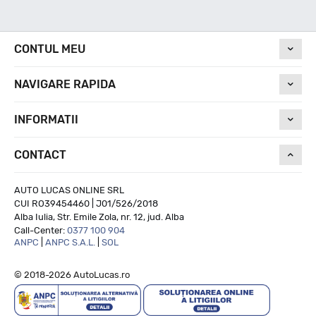
Nivel de zgomot
CONTUL MEU
NAVIGARE RAPIDA
71
INFORMATII
Run On Flat
CONTACT
NU
AUTO LUCAS ONLINE SRL
CUI RO39454460 | J01/526/2018
Alba Iulia, Str. Emile Zola, nr. 12, jud. Alba
Call-Center:
0377 100 904
ANPC
|
ANPC S.A.L.
|
SOL
© 2018-2026 AutoLucas.ro