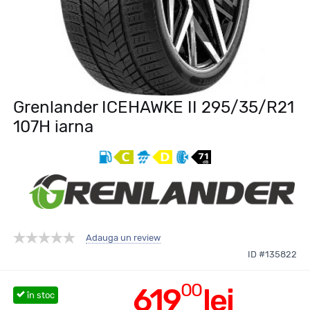
Grenlander ICEHAWKE II 295/35/R21
107H iarna
Adauga un review
ID #135822
00
619
lei
în stoc