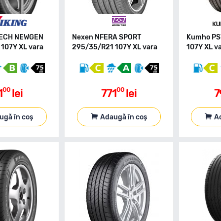
TECH NEWGEN
Nexen NFERA SPORT
Kumho PS
107Y XL vara
295/35/R21 107Y XL vara
107Y XL v
00
00
1
lei
771
lei
7
ugă în coș
Adaugă în coș
A