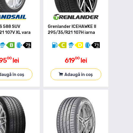
LS 588 SUV
Grenlander ICEHAWKE II
1 107V XL vara
295/35/R21 107H iarna
00
00
95
lei
619
lei
daugă în coș
Adaugă în coș