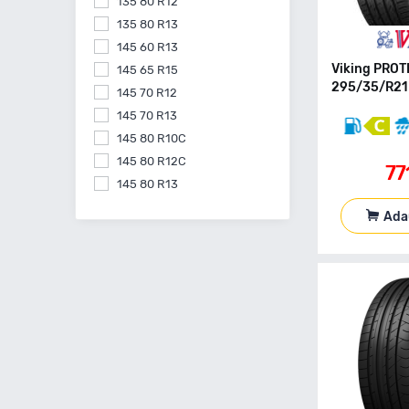
135 80 R12
135 80 R13
145 60 R13
Viking PRO
145 65 R15
295/35/R21 
145 70 R12
145 70 R13
145 80 R10C
145 80 R12C
77
145 80 R13
145 80 R15
Ada
155 55 R14
155 60 R15
155 60 R20
155 65 R13
155 65 R14
155 65 R15
155 70 R13
155 70 R14