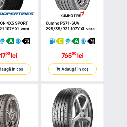
EON 4XS SPORT
Kumho PS71-SUV
1 107Y XL vara
295/35/R21 107Y XL vara
00
00
17
lei
765
lei
daugă în coș
Adaugă în coș