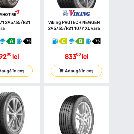
71 295/35/R21
Viking PROTECH NEWGEN
ara
295/35/R21 107Y XL vara
00
00
92
lei
833
lei
daugă în coș
Adaugă în coș