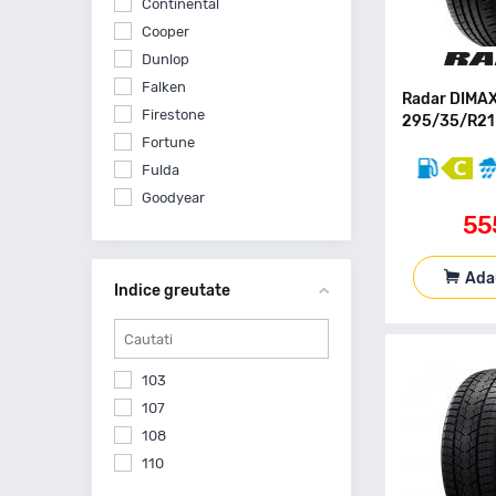
Continental
Cooper
Dunlop
Falken
Radar DIMA
Firestone
295/35/R21 
Fortune
Fulda
Goodyear
55
Grenlander
Hankook
Ada
Kleber
Indice greutate
Kumho
Landsail
Leao
103
Linglong
107
Michelin
108
Momo
110
Nexen