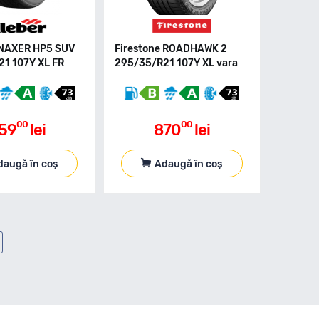
YNAXER HP5 SUV
Firestone ROADHAWK 2
1 107Y XL FR
295/35/R21 107Y XL vara
00
00
59
lei
870
lei
daugă în coș
Adaugă în coș