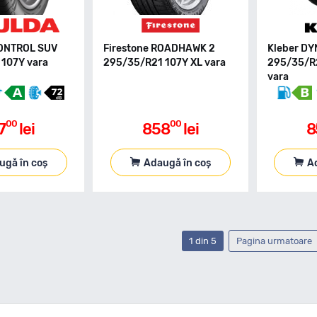
ONTROL SUV
Firestone ROADHAWK 2
Kleber D
107Y vara
295/35/R21 107Y XL vara
295/35/R2
vara
00
00
7
lei
858
lei
8
ugă în coș
Adaugă în coș
A
1 din 5
Pagina urmatoare