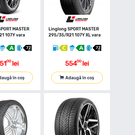
 SPORT MASTER
Linglong SPORT MASTER
1 107Y vara
295/35/R21 107Y XL vara
00
00
51
lei
554
lei
daugă în coș
Adaugă în coș