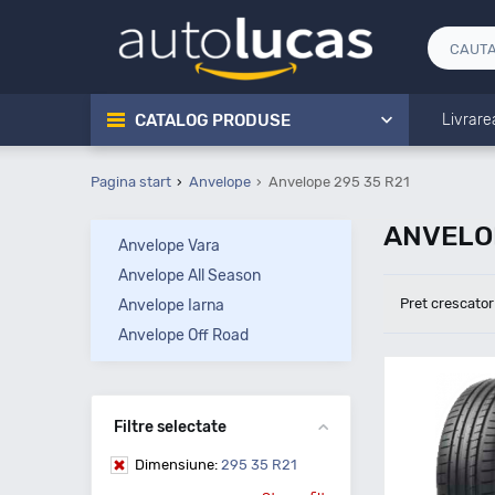
CATALOG PRODUSE
Livrare
Pagina start
Anvelope
Anvelope 295 35 R21
ANVELOP
Anvelope Vara
Anvelope All Season
Pret crescator
Anvelope Iarna
Anvelope Off Road
Filtre selectate
Dimensiune:
295 35 R21