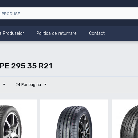
a Produselor
Politica de returnare
Contact
E 295 35 R21
24 Per pagina