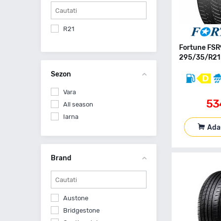
R21
Fortune FS
295/35/R21 
Sezon
Vara
53
All season
Iarna
Ada
Brand
Austone
Bridgestone