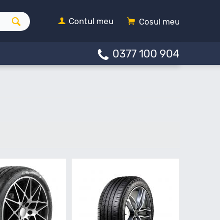
Contul meu
Cosul meu
0377 100 904