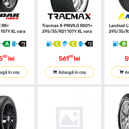
X R8+
Tracmax X-PRIVILO RS01+
Landsail 
107Y XL vara
295/35/R21 107Y XL vara
295/35/R2
00
00
5
lei
561
lei
5
ugă în coș
Adaugă în coș
A