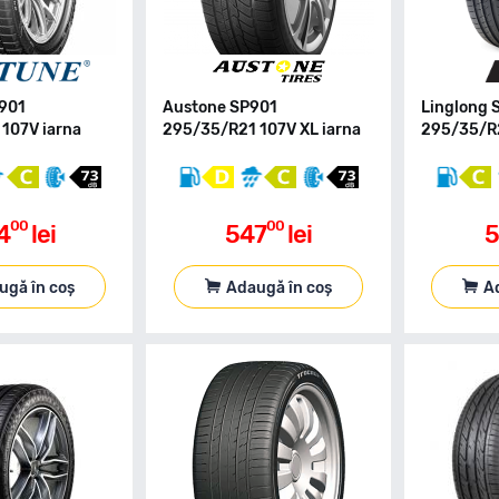
R901
Austone SP901
Linglong
107V iarna
295/35/R21 107V XL iarna
295/35/R2
00
00
4
lei
547
lei
5
ugă în coș
Adaugă în coș
A