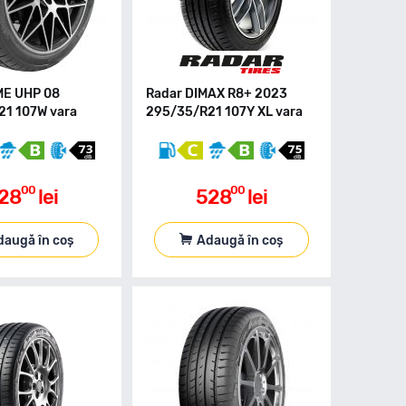
ME UHP 08
Radar DIMAX R8+ 2023
1 107W vara
295/35/R21 107Y XL vara
00
00
28
lei
528
lei
daugă în coș
Adaugă în coș