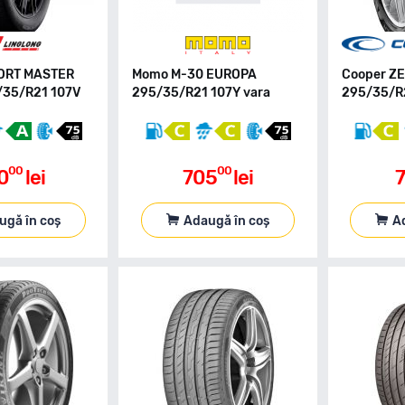
PORT MASTER
Momo M-30 EUROPA
Cooper Z
/35/R21 107V
295/35/R21 107Y vara
295/35/R2
00
00
0
lei
705
lei
7
ugă în coș
Adaugă în coș
A