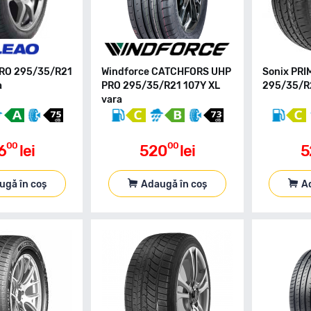
CRO 295/35/R21
Windforce CATCHFORS UHP
Sonix PRI
a
PRO 295/35/R21 107Y XL
295/35/R2
vara
00
00
6
lei
520
lei
5
ugă în coș
Adaugă în coș
A