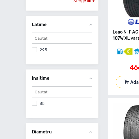
Sterge filtre
Latime
Leao N-F A
107W XL var
295
46
Inaltime
Ada
35
Diametru