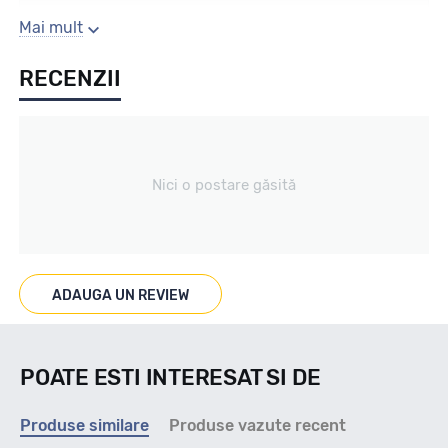
Sezon
Mai mult
RECENZII
All season
Tip vechicul
Nici o postare găsită
nespecificat
Marcaje
ADAUGA UN REVIEW
M+S
POATE ESTI INTERESAT SI DE
Indice viteza
Produse similare
Produse vazute recent