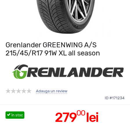
Grenlander GREENWING A/S
215/45/R17 91W XL all season
Adauga un review
ID #171234
00
279
lei
în stoc