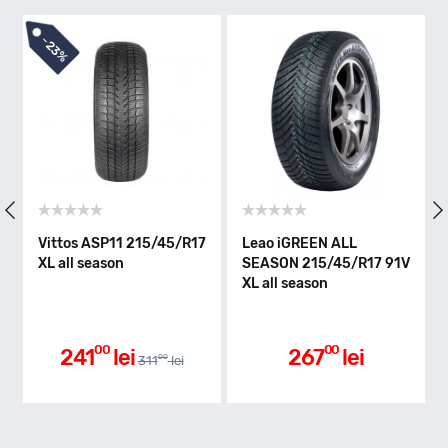
W - max 270km/h
-
21%
Indice greutate
91
Clasa de eficienta
Leao iGREEN ALL
Warrior WASP PLUS
Ap
SEASON 215/45/R17 91V
215/45/R17 91W XL all
21
XL all season
season
se
Aderenta pe carosabil ud
00
00
267
lei
268
lei
00
338
lei
Nivel de zgomot