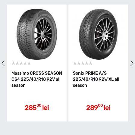
W - max 270km/h
Indice greutate
92
Clasa de eficienta
Massimo CROSS SEASON
Sonix PRIME A/S
Le
CS4 225/40/R18 92V all
225/40/R18 92W XL all
SE
season
season
92V
Aderenta pe carosabil ud
00
00
285
lei
289
lei
Nivel de zgomot