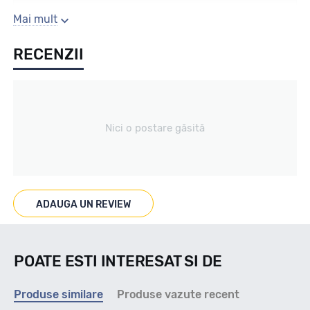
Sezon
Mai mult
RECENZII
All season
Tip vechicul
Nici o postare găsită
nespecificat
Marcaje
ADAUGA UN REVIEW
M+S
POATE ESTI INTERESAT SI DE
Indice viteza
Produse similare
Produse vazute recent