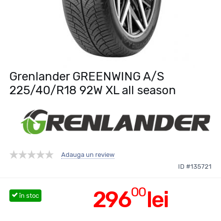
Grenlander GREENWING A/S
225/40/R18 92W XL all season
Adauga un review
ID #135721
00
296
lei
în stoc