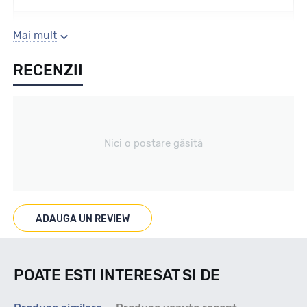
Sezon
Mai mult
RECENZII
Vara
Tip vechicul
Nici o postare găsită
4X4
Marcat M+S
ADAUGA UN REVIEW
--
POATE ESTI INTERESAT SI DE
Indice viteza