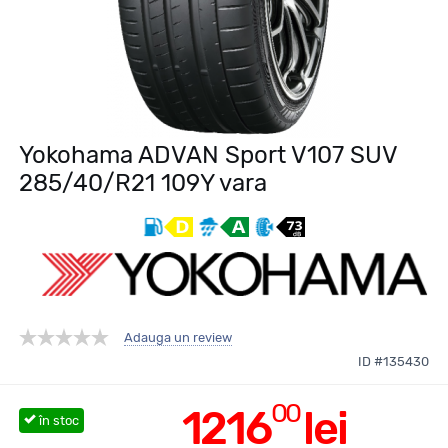
Yokohama ADVAN Sport V107 SUV
285/40/R21 109Y vara
Adauga un review
ID #135430
00
1216
lei
în stoc