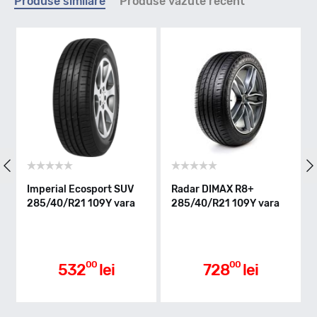
Produse similare
Produse vazute recent
Y - max 300km/h
Indice greutate
109
Clasa de eficienta
l Ecosport SUV
Radar DIMAX R8+
Nexen NFERA
/R21 109Y vara
285/40/R21 109Y vara
285/40/R21 
vara
D
Aderenta pe carosabil ud
00
00
0
532
lei
728
lei
881
A