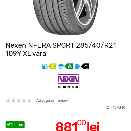
Nexen NFERA SPORT 285/40/R21
109Y XL vara
Adauga un review
ID #174310
00
881
lei
în stoc