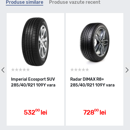
Produse similare
Produse vazute recent
Y - max 300km/h
Indice greutate
109
Clasa de eficienta
perial Ecosport SUV
Radar DIMAX R8+
Kumho 
5/40/R21 109Y vara
285/40/R21 109Y vara
285/40/
vara
C
Aderenta pe carosabil ud
00
00
532
lei
728
lei
A