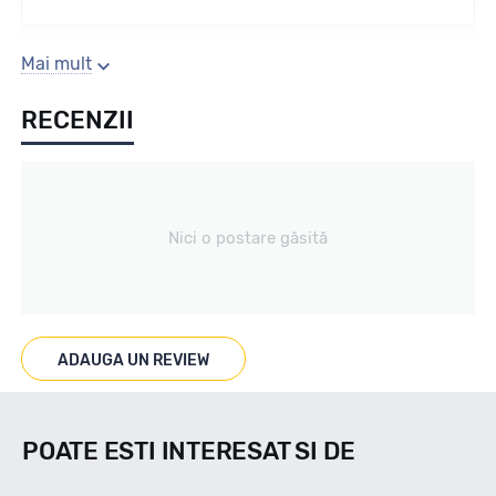
Sezon
Mai mult
RECENZII
Vara
Tip vechicul
Nici o postare găsită
Turisme
Marcaje
ADAUGA UN REVIEW
-
POATE ESTI INTERESAT SI DE
Indice viteza