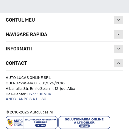
Nivel de zgomot
CONTUL MEU
NAVIGARE RAPIDA
75
INFORMATII
Run On Flat
CONTACT
NU
AUTO LUCAS ONLINE SRL
CUI RO39454460 | J01/526/2018
Alba Iulia, Str. Emile Zola, nr. 12, jud. Alba
Call-Center:
0377 100 904
ANPC
|
ANPC S.A.L.
|
SOL
© 2018-2026 AutoLucas.ro