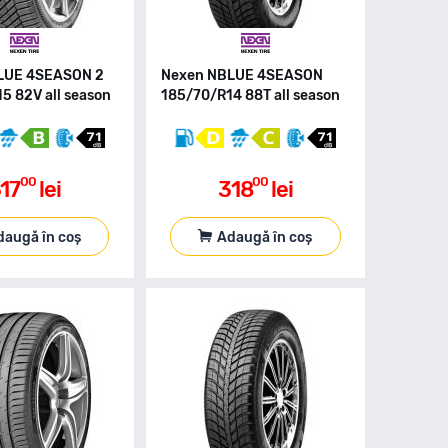
LUE 4SEASON 2
Nexen NBLUE 4SEASON
5 82V all season
185/70/R14 88T all season
00
00
17
lei
318
lei
daugă în coș
Adaugă în coș