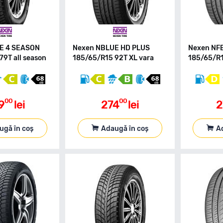
E 4 SEASON
Nexen NBLUE HD PLUS
Nexen NF
79T all season
185/65/R15 92T XL vara
185/65/R1
00
00
9
lei
274
lei
2
ugă în coș
Adaugă în coș
A