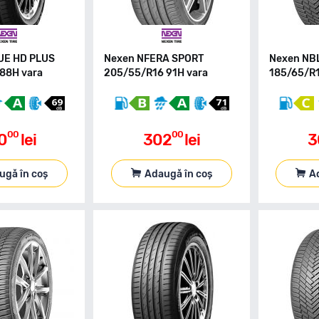
UE HD PLUS
Nexen NFERA SPORT
Nexen NB
88H vara
205/55/R16 91H vara
185/65/R1
00
00
0
lei
302
lei
3
ugă în coș
Adaugă în coș
A