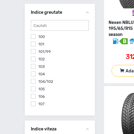
Ceat
Comforser
Indice greutate
Continental
Nexen NBLU
Cooper
195/65/R15 
Cst By Maxxis
season
100
Debica
101
Delinte
101/99
Delmax
31
102
Diplomat
103
Diplomat Made By Goodyear
Ada
104
Diversen
104/102
Double Coin
105
Doublestar
106
Dunlop
107
Equipe
107/105
Evergreen
108
Falken
109
Indice viteza
Feu Vert
109/107