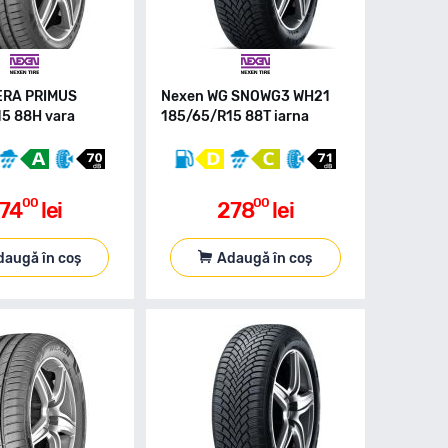
ERA PRIMUS
Nexen WG SNOWG3 WH21
5 88H vara
185/65/R15 88T iarna
00
00
74
lei
278
lei
daugă în coș
Adaugă în coș