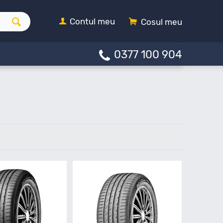
Contul meu
Cosul meu
0377 100 904