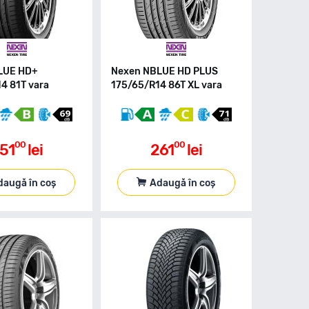
LUE HD+
Nexen NBLUE HD PLUS
4 81T vara
175/65/R14 86T XL vara
00
00
51
lei
261
lei
daugă în coș
Adaugă în coș