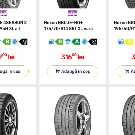
E 4SEASON 2
Nexen NBLUE-HD+
Nexen NB
95H XL all
175/70/R14 88T XL vara
195/50/R1
00
00
2
lei
316
lei
3
ugă în coș
Adaugă în coș
A