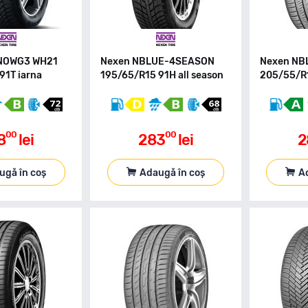
NOWG3 WH21
Nexen NBLUE-4SEASON
Nexen NB
91T iarna
195/65/R15 91H all season
205/55/R1
00
00
8
lei
283
lei
2
ugă în coș
Adaugă în coș
A