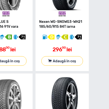
LUE S
Nexen WG-SNOWG3-WH21
6 91V vara
185/60/R15 84T iarna
00
00
88
lei
296
lei
daugă în coș
Adaugă în coș