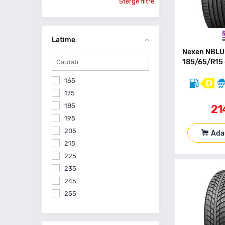
Sterge filtre
Latime
Nexen NBLU
185/65/R15 
165
175
185
21
195
205
Ada
215
225
235
245
255
265
275