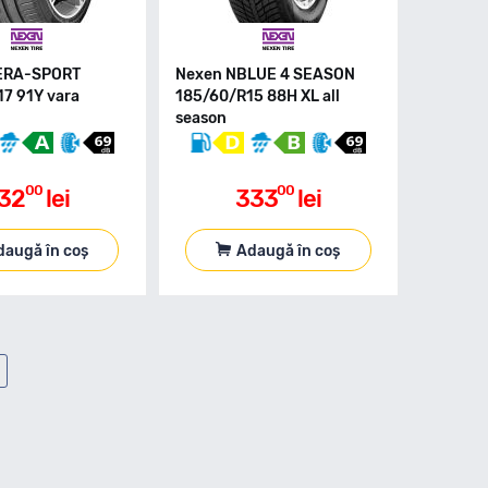
ERA-SPORT
Nexen NBLUE 4 SEASON
7 91Y vara
185/60/R15 88H XL all
season
00
00
32
lei
333
lei
daugă în coș
Adaugă în coș