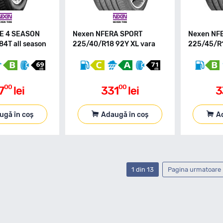
E 4 SEASON
Nexen NFERA SPORT
Nexen NF
84T all season
225/40/R18 92Y XL vara
225/45/R1
00
00
7
lei
331
lei
3
ugă în coș
Adaugă în coș
A
1 din 13
Pagina urmatoare