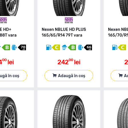
E HD+
Nexen NBLUE HD PLUS
Nexen NB
88T vara
165/65/R14 79T vara
165/70/R1
00
00
4
lei
242
lei
2
ugă în coș
Adaugă în coș
A