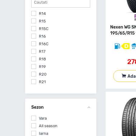
R14
R15
Nexen WG S
R15C
195/65/R15 
R16
R16C
R17
R18
27
R19
R20
Ada
R21
R22
Sezon
Vara
All season
Iarna