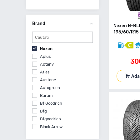
Brand
Nexen N-BL
195/60/R15 
Nexen
Aplus
30
Aptany
Atlas
Ada
Austone
Autogreen
Barum
Bf Goodrich
Bfg
Bfgoodrich
Black Arrow
Bridgestone