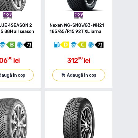
LUE 4SEASON 2
Nexen WG-SNOWG3-WH21
5 88H all season
185/65/R15 92T XL iarna
00
00
06
lei
312
lei
daugă în coș
Adaugă în coș