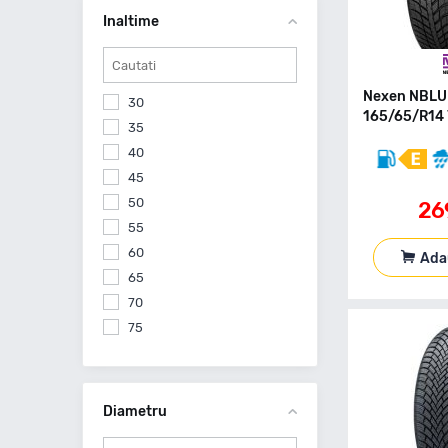
285
Inaltime
295
305
315
Nexen NBLU
30
165/65/R14 
35
40
45
50
26
55
60
Ada
65
70
75
Diametru