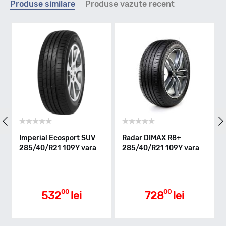
Produse similare
Produse vazute recent
Y - max 300km/h
Indice greutate
109
Clasa de eficienta
rt SUV
Radar DIMAX R8+
Nexen NFERA SPORT
Y vara
285/40/R21 109Y vara
285/40/R21 109Y XL
vara
C
Aderenta pe carosabil ud
00
00
ei
728
lei
881
lei
A