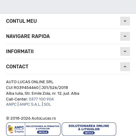
Nivel de zgomot
CONTUL MEU
NAVIGARE RAPIDA
75
INFORMATII
Run On Flat
CONTACT
NU
AUTO LUCAS ONLINE SRL
CUI RO39454460 | J01/526/2018
Alba Iulia, Str. Emile Zola, nr. 12, jud. Alba
Call-Center:
0377 100 904
ANPC
|
ANPC S.A.L.
|
SOL
© 2018-2026 AutoLucas.ro