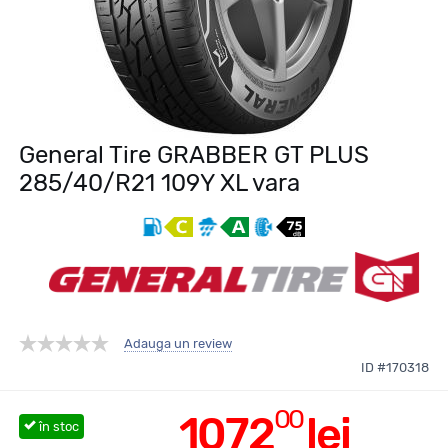
General Tire GRABBER GT PLUS
285/40/R21 109Y XL vara
Adauga un review
ID #170318
00
1072
lei
în stoc