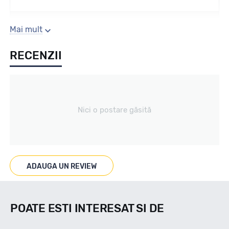
Sezon
Mai mult
RECENZII
Vara
Tip vechicul
Nici o postare găsită
Car4x4
Marcat M+S
ADAUGA UN REVIEW
NU
POATE ESTI INTERESAT SI DE
Indice viteza