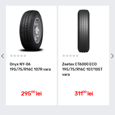
T - max 190km/h
Indice greutate
110/108
Clasa de eficienta
Onyx NY-06
Zeetex CT6000 ECO
195/75/R16C 107R vara
195/75/R16C 107/105T
vara
C
Aderenta pe carosabil ud
00
00
295
lei
311
lei
B