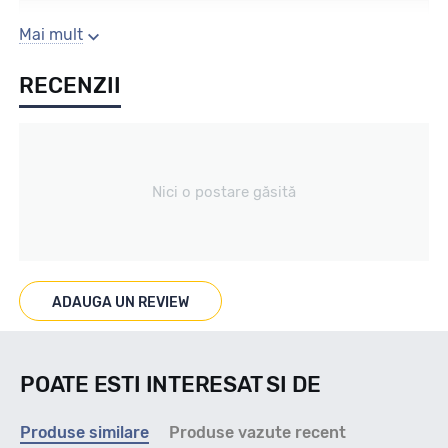
Sezon
Mai mult
RECENZII
Vara
Tip vechicul
Nici o postare găsită
Autoutilitare
Marcaje
ADAUGA UN REVIEW
-
POATE ESTI INTERESAT SI DE
Indice viteza
Produse similare
Produse vazute recent