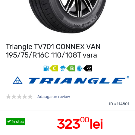
Triangle TV701 CONNEX VAN
195/75/R16C 110/108T vara
Adauga un review
ID #114801
00
323
lei
în stoc