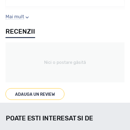
Sezon
Mai mult
RECENZII
Vara
Tip vechicul
Nici o postare găsită
Autoutilitare
Marcaje
ADAUGA UN REVIEW
POATE ESTI INTERESAT SI DE
Indice viteza