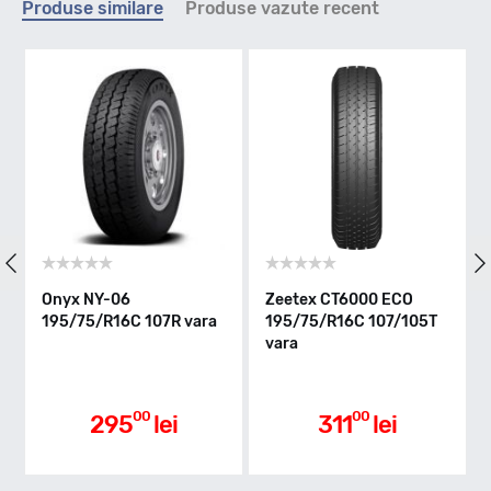
Produse similare
Produse vazute recent
T - max 190km/h
Indice greutate
110/108
Clasa de eficienta
06
Zeetex CT6000 ECO
Mazzini EFFIVAN
6C 107R vara
195/75/R16C 107/105T
195/75/R16C 10
C
vara
8PR vara
Aderenta pe carosabil ud
00
00
00
5
lei
311
lei
321
l
B