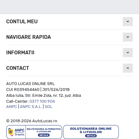
Nivel de zgomot
CONTUL MEU
73
NAVIGARE RAPIDA
Run On Flat
INFORMATII
CONTACT
NU
AUTO LUCAS ONLINE SRL
CUI RO39454460 | J01/526/2018
Alba Iulia, Str. Emile Zola, nr. 12, jud. Alba
Call-Center:
0377 100 904
ANPC
|
ANPC S.A.L.
|
SOL
© 2018-2026 AutoLucas.ro