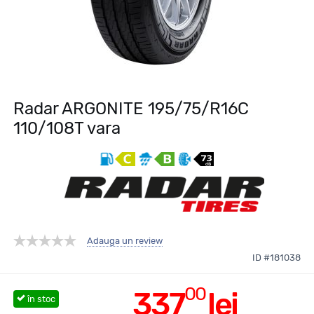
Radar ARGONITE 195/75/R16C
110/108T vara
Adauga un review
ID #181038
00
337
lei
în stoc