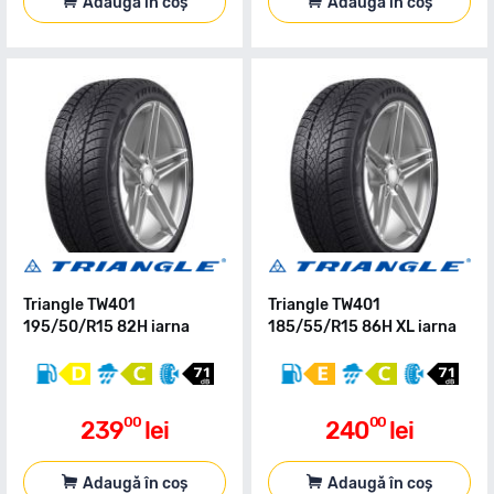
Adaugă în coș
Adaugă în coș
Triangle TW401
Triangle TW401
195/50/R15 82H iarna
185/55/R15 86H XL iarna
00
00
239
lei
240
lei
Adaugă în coș
Adaugă în coș