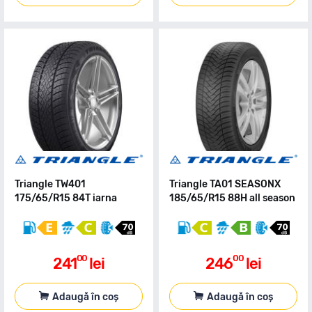
Triangle TW401
Triangle TA01 SEASONX
175/65/R15 84T iarna
185/65/R15 88H all season
00
00
241
lei
246
lei
Adaugă în coș
Adaugă în coș