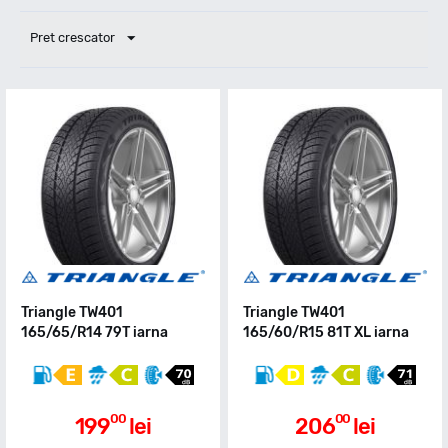
Pret crescator
Triangle TW401
Triangle TW401
165/65/R14 79T iarna
165/60/R15 81T XL iarna
00
00
199
lei
206
lei