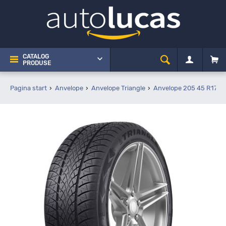
CATALOG
PRODUSE
Pagina start
Anvelope
Anvelope Triangle
Anvelope 205 45 R17