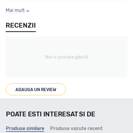
Sezon
Mai mult
RECENZII
Iarna
Tip vechicul
Nici o postare găsită
Turisme
Marcaje
ADAUGA UN REVIEW
M+S 3PMSF
POATE ESTI INTERESAT SI DE
Indice viteza
Produse similare
Produse vazute recent