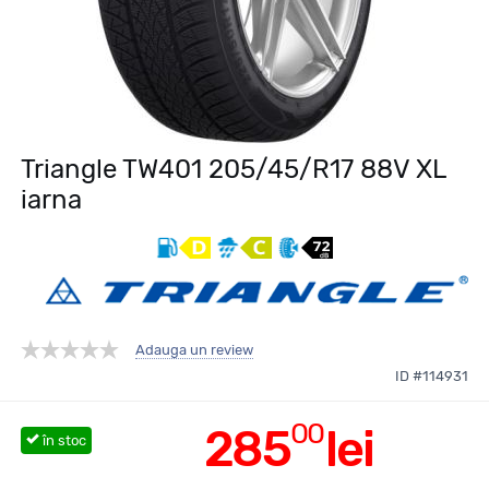
Triangle TW401 205/45/R17 88V XL
iarna
Adauga un review
ID #114931
00
285
lei
în stoc