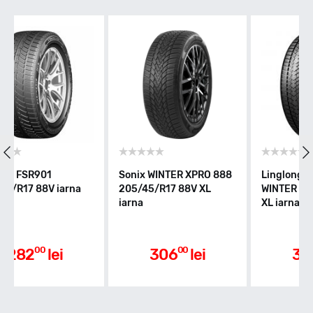
V - max 240km/h
Indice greutate
88
Clasa de eficienta
Sonix WINTER XPRO 888
Linglong SPORT MASTER
na
205/45/R17 88V XL
WINTER 205/45/R17 88V
iarna
XL iarna
D
Aderenta pe carosabil ud
00
00
306
lei
306
lei
C